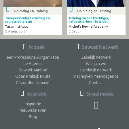
Opleiding en Training
Opleiding en Training
Transpersoonlijke coaching en
Training om een krachtiger,
regressietherapie
liefdevoller leven te leiden
Tasso Instituut
Michel's Rewire Academy
Amersfoort
Delft
Ik zoek
Bewust Netwerk
een Professional/Organisatie
Zakelijk netwerk
de Agenda
Wie zijn we
Bewust Aanbod
Landelijk netwerk
Open Praktijk Route
Inschrijven maandagenda
Gezondheidsmarkt
Contact
Inspiratie
Social media
Inspiratie
Nieuwsbrieven
Blog