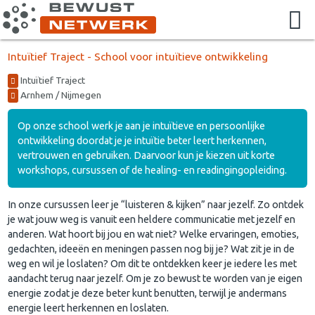
Intuïtief Traject - School voor intuïtieve ontwikkeling
Intuïtief Traject
Arnhem / Nijmegen
Op onze school werk je aan je intuïtieve en persoonlijke
ontwikkeling doordat je je intuïtie beter leert herkennen,
vertrouwen en gebruiken. Daarvoor kun je kiezen uit korte
workshops, cursussen of de healing- en readingingopleiding.
In onze cursussen leer je “luisteren & kijken” naar jezelf. Zo ontdek
je wat jouw weg is vanuit een heldere communicatie met jezelf en
anderen. Wat hoort bij jou en wat niet? Welke ervaringen, emoties,
gedachten, ideeën en meningen passen nog bij je? Wat zit je in de
weg en wil je loslaten? Om dit te ontdekken keer je iedere les met
aandacht terug naar jezelf. Om je zo bewust te worden van je eigen
energie zodat je deze beter kunt benutten, terwijl je andermans
energie leert herkennen en loslaten.