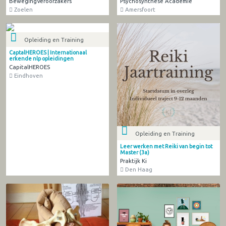
BewegingVeroorzakers
Psychosynthese Academie
Zoelen
Amersfoort
Opleiding en Training
CaptalHEROES | Internationaal
erkende nlp opleidingen
CapitalHEROES
Eindhoven
Opleiding en Training
Leer werken met Reiki van begin tot
Master (3a)
Praktijk Ki
Den Haag