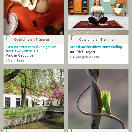
Opleiding en Training
Opleiding en Training
Cursussen voor verloskundigen en
School voor intuïtieve ontwikkeling
andere zorgverleners
Intuïtief Traject
Mind in Geboorte
Nijmegen & Lent
Den Haag