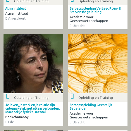
Opleiding en Training
Opleiding en Training
Atma Instituut
Beroepsopleiding Verlies-, Rouw- &
Stervensbegeleiding
Atma Instituut
Academie voor
Amersfoort
Geesteswetenschappen
Utrecht
Opleiding en Training
Opleiding en Training
Je leven, je werk en je relatie zijn
Beroepsopleiding Geestelijk
onlosmakelijk met elkaar verbonden.
Begeleider
Maar ook je fysieke, mental
Academie voor
Back2harmony
Geesteswetenschappen
Ede
Utrecht