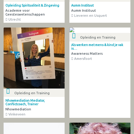
Opleiding Spiritualiteit & Zingeving
Aumm Instituut
Academie voor
Aumm Instituut
Geesteswetenschappen
Lieveren en Usquert
Utrecht
Opleiding en Training
Als werken met mens & kind je vak
is....
Awareness Matters
Amersfoort
Opleiding en Training
Nhowmediation Mediator,
Conflictcoach, Trainer
Nhowmediation
Vinkeveen