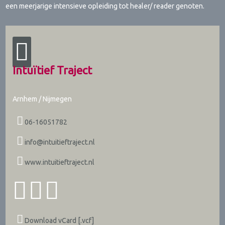
een meerjarige intensieve opleiding tot healer/ reader genoten.
Intuïtief Traject
Arnhem / Nijmegen
06-16051782
info@intuitieftraject.nl
www.intuitieftraject.nl
Download vCard [.vcf]