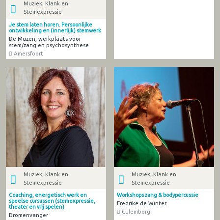
Muziek, Klank en
Stemexpressie
Je stem laten horen. Persoonlijke
ontwikkeling en (innerlijk) stemwerk
De Muzen, werkplaats voor
stem/zang en psychosynthese
Amersfoort
Muziek, Klank en
Muziek, Klank en
Stemexpressie
Stemexpressie
Coaching, energetisch werk en
Workshops zang & bodypercussie
speelse cursussen (stemexpressie,
Fredrike de Winter
theater en vrij spelen)
Culemborg
Dromenvanger