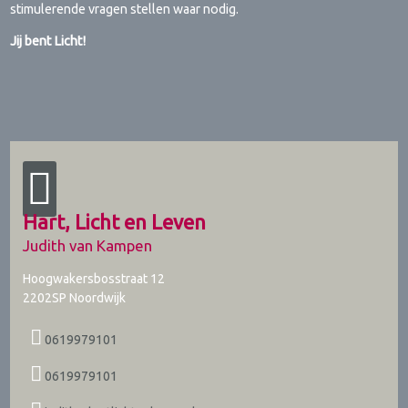
stimulerende vragen stellen waar nodig.
Jij bent Licht!
Hart, Licht en Leven
Judith van Kampen
Hoogwakersbosstraat 12
2202SP
Noordwijk
0619979101
0619979101