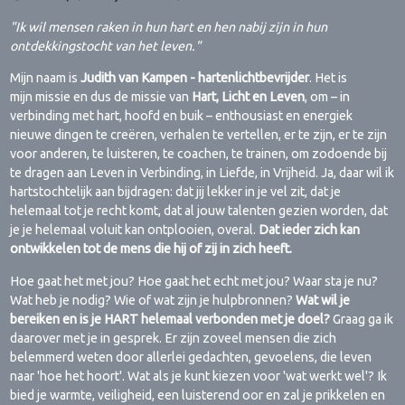
"Ik wil mensen raken in hun hart en hen nabij zijn in hun
ontdekkingstocht van het leven."
Mijn naam is
Judith van Kampen - hartenlichtbevrijder
. Het is
mijn missie en dus de missie van
Hart, Licht en Leven
, om – in
verbinding met hart, hoofd en buik – enthousiast en energiek
nieuwe dingen te creëren, verhalen te vertellen, er te zijn, er te zijn
voor anderen, te luisteren, te coachen, te trainen, om zodoende bij
te dragen aan Leven in Verbinding, in Liefde, in Vrijheid. Ja, daar wil ik
hartstochtelijk aan bijdragen: dat jij lekker in je vel zit, dat je
helemaal tot je recht komt, dat al jouw talenten gezien worden, dat
je je helemaal voluit kan ontplooien, overal.
Dat ieder zich kan
ontwikkelen tot de mens die hij of zij in zich heeft.
Hoe gaat het met jou? Hoe gaat het echt met jou? Waar sta je nu?
Wat heb je nodig? Wie of wat zijn je hulpbronnen?
Wat wil je
bereiken en is je HART helemaal verbonden met je doel?
Graag ga ik
daarover met je in gesprek. Er zijn zoveel mensen die zich
belemmerd weten door allerlei gedachten, gevoelens, die leven
naar 'hoe het hoort'. Wat als je kunt kiezen voor 'wat werkt wel'? Ik
bied je warmte, veiligheid, een luisterend oor en zal je prikkelen en