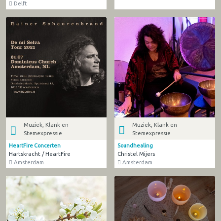
Delft
Muziek, Klank en
Muziek, Klank en
Stemexpressie
Stemexpressie
Soundhealing
HeartFire Concerten
Christel Mijers
Hartskracht / HeartFire
Amsterdam
Amsterdam