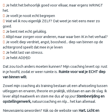
Je hebt het behoorlijk goed voor elkaar, maar ergens WRINGT
het.
Je voelt je nooit echt begrepen
Wat wil ik nou eigenlijk ZELF? Dat weet je niet eens meer zo
goed.
Je bent niet echt gelukkig.
Altijd maar zorgen voor anderen, maar waar ben IK in het verhaal?
Je voelt diep verdriet, angst, boosheid... diep van binnen op de
achtergrond speelt dat mee in je leven
Je hebt last van stresss.
Je hebt AD(H)D
Dat zou toch anders moeten kunnen? Mijn coaching levert op: rust
in je hoofd, zodat er weer ruimte is.
Ruimte voor wat je ECHT diep
van binnen wilt.
Zowel mijn coaching als training bestaan uit een afwisseling tussen
uitleggen en ervaren, theorie en praktijk, stilstaan en aan de slag. Ik
lever altijd maatwerk en stem me dus af op jou!
Stembevrijding en
opstellingenwerk,
natuurcoaching en nlp... het kan allemaal.
Nieuwsgierig geworden? Kijk op de website van
Hart, Licht en