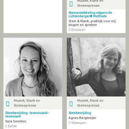
Muziek, Klank en
Stemexpressie
Stemontwikkeling volgens de
Lichtenberger® Methode
Stem & Klank, praktijk voor vrij
zingen en spreken
Drouwen
Muziek, Klank en
Muziek, Klank en
Stemexpressie
Stemexpressie
Stembevrijding - levenscoach -
Stembevrijding
teamcoach
Agnes Bergmeijer
Sara Geerken
Nijmegen
Eefde