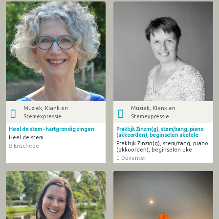
Muziek, Klank en
Muziek, Klank en
Stemexpressie
Stemexpressie
Heel de stem - hartgrondig zingen
Praktijk Zinzin(g), stem/zang, piano
(akkoorden), beginselen ukelele
Heel de stem
Praktijk Zinzin(g), stem/zang, piano
Enschede
(akkoorden), beginselen uke
Deventer