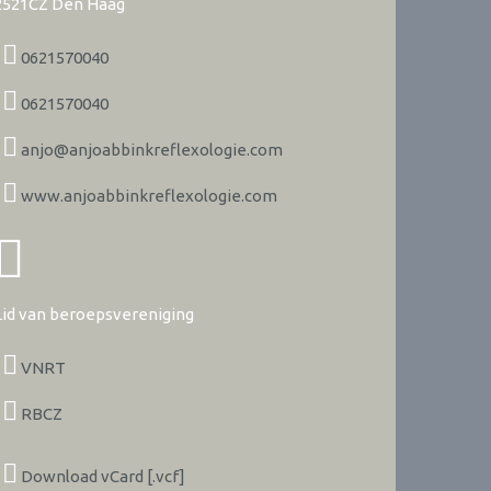
2521CZ
Den Haag
0621570040
0621570040
anjo@anjoabbinkreflexologie.com
www.anjoabbinkreflexologie.com
Lid van beroepsvereniging
VNRT
RBCZ
Download vCard [.vcf]