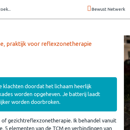
zoek...
Bewust Netwerk
e, praktijk voor reflexzonetherapie
 klachten doordat het lichaam heerlijk
kades worden opgeheven. Je batterij laadt
ijker worden doorbroken.
r- of gezichtreflexzonetherapie. Ik behandel vanuit
ie, 5 elementen van de TCM en verbindingen van