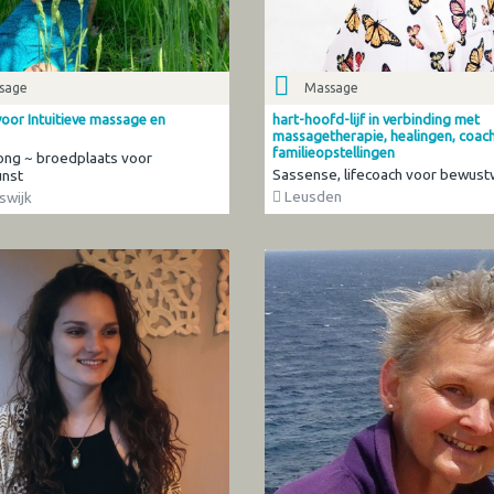
sage
Massage
voor Intuitieve massage en
hart-hoofd-lijf in verbinding met
massagetherapie, healingen, coac
familieopstellingen
ng ~ broedplaats voor
Sassense, lifecoach voor bewust
unst
Leusden
swijk