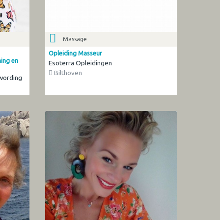
Massage
Opleiding Masseur
hing en
Esoterra Opleidingen
Bilthoven
wording