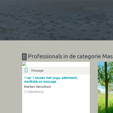
Professionals in de categorie Ma
Massage
1-op-1 sessies met yoga, ademwerk,
meditatie en massage
Marlies Verschoor
Culemborg