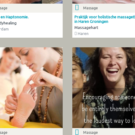
sage
Massage
 en Haptonomie.
Praktijk voor holistische massage
in Haren Groningen
dyhealing
Massagehart
rdam
Haren
sage
Massage