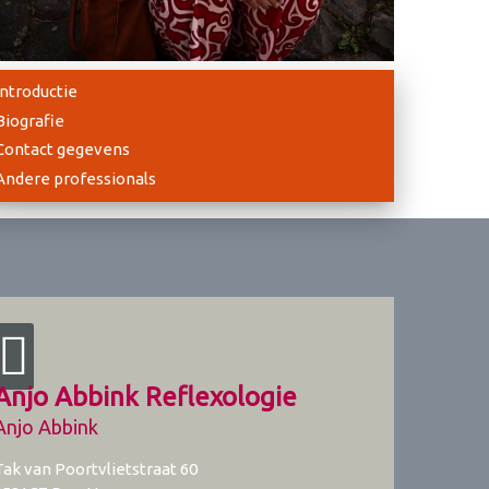
Introductie
Biografie
Contact gegevens
Andere professionals
Anjo Abbink Reflexologie
Anjo Abbink
Tak van Poortvlietstraat 60