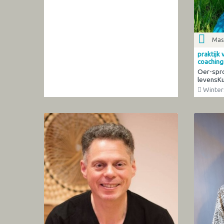
Mas
praktijk 
coaching
Oer-spro
levensK
Winter