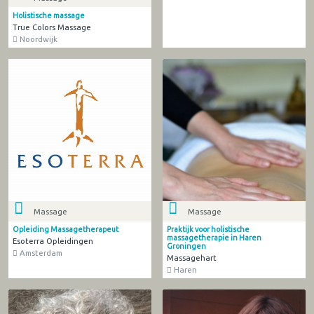
Holistische massage
True Colors Massage
Noordwijk
Massage
Massage
Opleiding Massagetherapeut
Praktijk voor holistische
massagetherapie in Haren
Esoterra Opleidingen
Groningen
Amsterdam
Massagehart
Haren