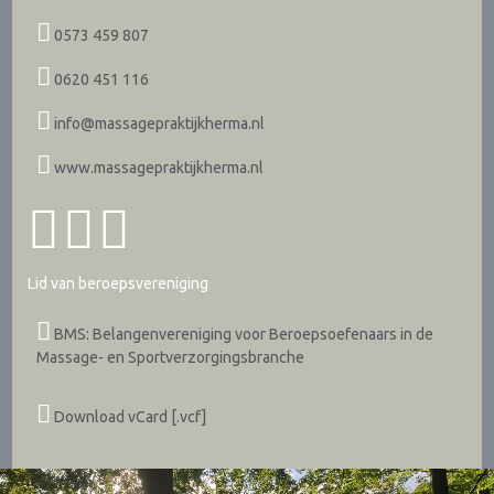
0573 459 807
0620 451 116
info@massagepraktijkherma.nl
www.massagepraktijkherma.nl
Lid van beroepsvereniging
BMS: Belangenvereniging voor Beroepsoefenaars in de
Massage- en Sportverzorgingsbranche
Download vCard [.vcf]