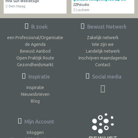
Pink Sun Webdesign
ZZPstudio
Den Haag
Lochem
Ik zoek
Bewust Netwerk
een Professional/Organisatie
Zakelijk netwerk
de Agenda
Wie zijn we
Bewust Aanbod
Landelijk netwerk
Open Praktijk Route
Inschrijven maandagenda
Gezondheidsmarkt
Contact
Inspiratie
Social media
Inspiratie
Nieuwsbrieven
Blog
Mijn Account
Inloggen