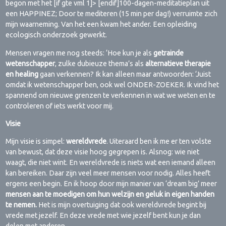
begon met het [if gte vml 1]> [endif]100-dagen-meditatieplan uit
een HAPPINEZ; Door te mediteren (15 min per dag!) verruimte zich
mijn waarneming. Van het een kwam het ander. Een opleiding
ecologisch onderzoek gewerkt.
Mensen vragen me nog steeds: ‘Hoe kun je als
getrainde
wetenschapper
, zulke dubieuze thema’s als
alternatieve therapie
en healing
gaan verkennen? Ik kan alleen maar antwoorden: ‘Juist
omdat ik wetenschapper ben, ook wel ONDER-ZOEKER. Ik vind het
spannend om nieuwe grenzen te verkennen in wat we weten en te
controleren of iets werkt voor mij.
Visie
Mijn visie is simpel:
wereldvrede
. Uiteraard ben ik me er ten volste
van bewust, dat deze visie hoog gegrepen is. Alsnog: wie niet
waagt, die niet wint. En wereldvrede is niets wat een iemand alleen
kan bereiken. Daar zijn veel meer mensen voor nodig. Alles heeft
ergens een begin. En ik hoop door mijn manier van ‘dream big’ meer
mensen aan te moedigen om hun welzijn en geluk in eigen handen
te nemen.
Het is mijn overtuiging dat ook wereldvrede begint bij
vrede met jezelf. En deze vrede met wie jezelf bent kun je dan