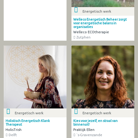
Energetisch werk
Welleco Energetisch Beheer zorgt
voor energetische balans in
organisaties
Welleco ECOtherapie
Zutphen
Energetisch werk
Energetisch werk
Holistisch Energetisch Klank
Kies voor jezelf, en straal van
Therapeut
binnenuit!
HolisTrish
Praktijk Ellen
Delft
`s-Gravenzande