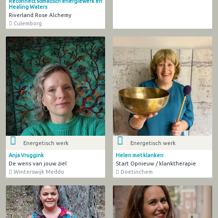
Reconnect somatisch energiewerk en
Healing Waters
Riverland Rose Alchemy
Culemborg
Energetisch werk
Energetisch werk
Anja Vruggink
Helen met klanken
De wens van jouw ziel
Start Opnieuw / klanktherapie
Winterswijk Meddo
Doetinchem