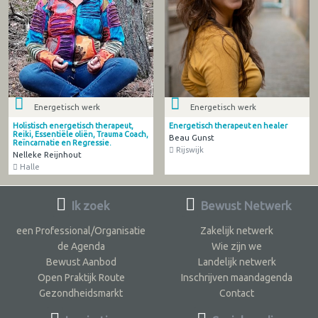
Energetisch werk
Energetisch werk
Holistisch energetisch therapeut,
Energetisch therapeut en healer
Reiki, Essentiële oliën, Trauma Coach,
Beau Gunst
Reïncarnatie en Regressie.
Rijswijk
Nelleke Reijnhout
Halle
Ik zoek
Bewust Netwerk
een Professional/Organisatie
Zakelijk netwerk
de Agenda
Wie zijn we
Bewust Aanbod
Landelijk netwerk
Open Praktijk Route
Inschrijven maandagenda
Gezondheidsmarkt
Contact