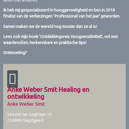
delen met anderen.
Ik heb mij gespecialiseerd in hooggevoeligheid en ben in 2018
finalist van de verkiezingen 'Professional van het jaar' geworden.
Samen maken we de wereld nog mooier dan ze al is!
Lees ook mijn boek 'Ontdekkingsreis Hoogsensitiviteit', vol met
waardevollen, herkennbare en praktische tips!
Ontmoeting?
Anke Weber Smit Healing en
ontwikkeling
Anke Weber Smit
Vincent van Goghlaan 10
2343RN
Oegstgeest