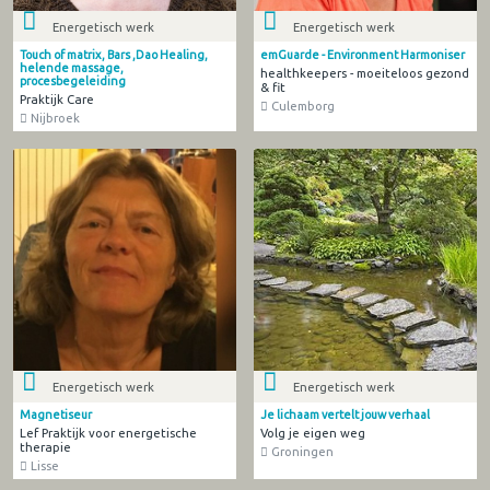
Energetisch werk
Energetisch werk
Touch of matrix, Bars ,Dao Healing,
emGuarde - Environment Harmoniser
helende massage,
healthkeepers - moeiteloos gezond
procesbegeleiding
& fit
Praktijk Care
Culemborg
Nijbroek
Energetisch werk
Energetisch werk
Magnetiseur
Je lichaam vertelt jouw verhaal
Lef Praktijk voor energetische
Volg je eigen weg
therapie
Groningen
Lisse