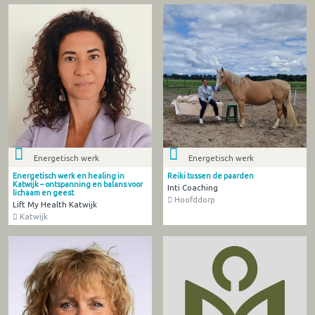
Energetisch werk
Energetisch werk
Energetisch werk en healing in
Reiki tussen de paarden
Katwijk – ontspanning en balans voor
Inti Coaching
lichaam en geest
Hoofddorp
Lift My Health Katwijk
Katwijk