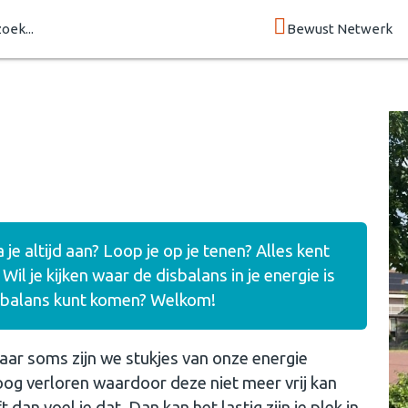
zoek...
Bewust Netwerk
je altijd aan? Loop je op je tenen? Alles kent
l je kijken waar de disbalans in je energie is
in balans kunt komen? Welkom!
maar soms zijn we stukjes van onze energie
 oog verloren waardoor deze niet meer vrij kan
 dan voel je dat. Dan kan het lastig zijn je plek in