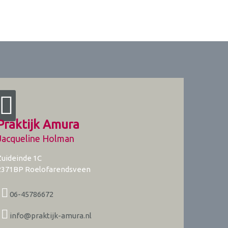
Praktijk Amura
Jacqueline Holman
Zuideinde 1C
2371BP
Roelofarendsveen
06-45786672
info@praktijk-amura.nl