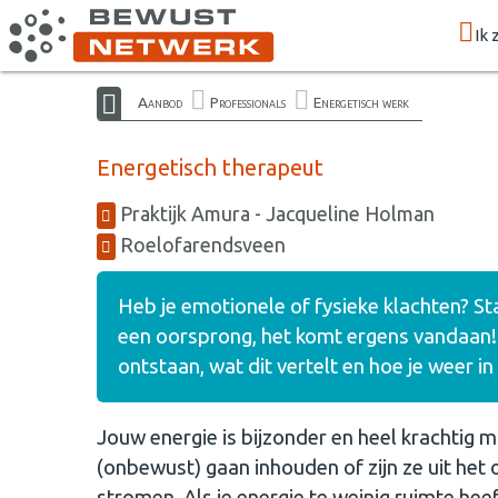
Ik 
Aanbod
Professionals
Energetisch werk
Energetisch therapeut
Praktijk Amura - Jacqueline Holman
Roelofarendsveen
Heb je emotionele of fysieke klachten? Sta 
een oorsprong, het komt ergens vandaan! Wi
ontstaan, wat dit vertelt en hoe je weer 
Jouw energie is bijzonder en heel krachtig 
(onbewust) gaan inhouden of zijn ze uit het
stromen. Als je energie te weinig ruimte heeft