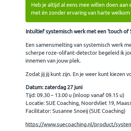
Heb je altijd al eens mee willen doen aan 
met én zonder ervaring van harte welkom a
Intuïtief systemisch werk met een ‘touch of 
Een samensmelting van systemisch werk met 
scherpe roze-olifant-detector begeleid ik jo
innemen van jouw plek.
Zodat jij jij kunt zijn. En je weer kunt kiezen 
Datum: zaterdag 27 juni
Tijd: 09.30 – 13.00 u (inloop vanaf 09.15 u)
Locatie: SUE Coaching, Noordvliet 19, Maass
Facilitator: Susanne Snoeij (SUE Coaching)
https://www.suecoaching.nl/product/system