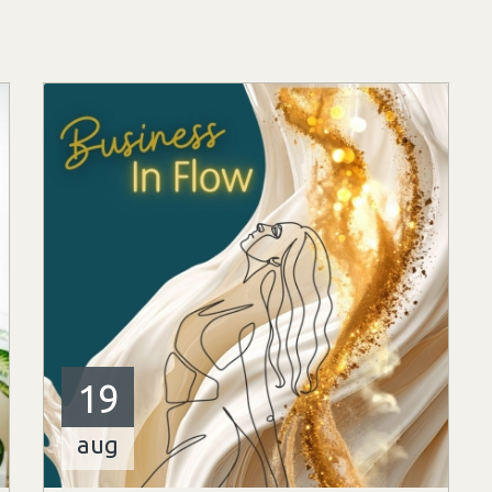
19
aug