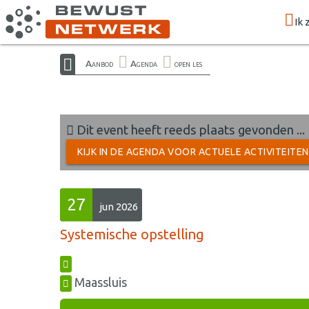
Ik 
Aanbod
Agenda
open les
Dit event heeft reeds plaats gevonden ...
KIJK IN DE AGENDA VOOR ACTUELE ACTIVITEITE
27
jun 2026
Systemische opstelling
Maassluis