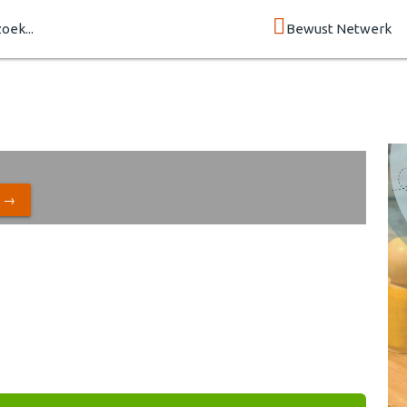
zoek...
Bewust Netwerk
N →