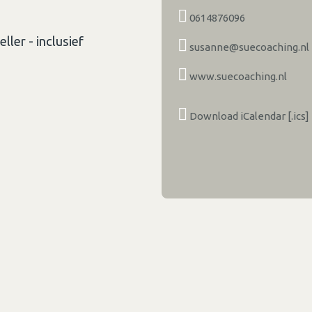
0614876096
ller - inclusief
susanne@suecoaching.nl
www.suecoaching.nl
Download iCalendar [.ics]