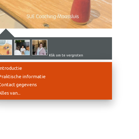
Klik om te vergroten
Introductie
Praktische informatie
Contact gegevens
Alles van...