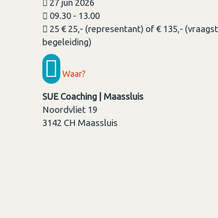
27 jun 2026
09.30 - 13.00
25 € 25,- (representant) of € 135,- (vraagste
begeleiding)
Waar?
SUE Coaching | Maassluis
Noordvliet 19
3142 CH
Maassluis