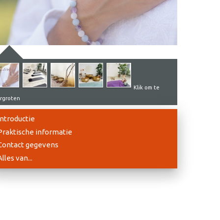
Klik om te
rgroten
Introductie
Praktische informatie
Contact gegevens
Alles van...