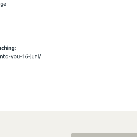
age
aching:
nto-you-16-juni/