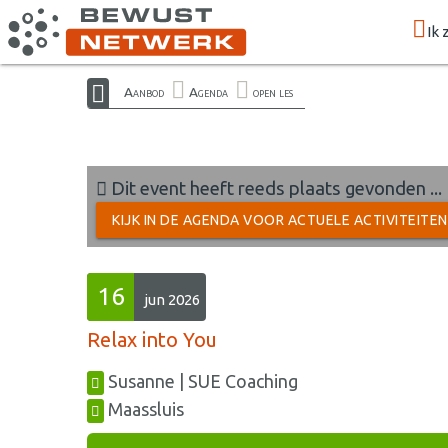
Ik 
Aanbod
Agenda
open les
Dit event heeft reeds plaats gevonden ...
KIJK IN DE AGENDA VOOR ACTUELE ACTIVITEITE
16
jun 2026
Relax into You
Susanne | SUE Coaching
Maassluis