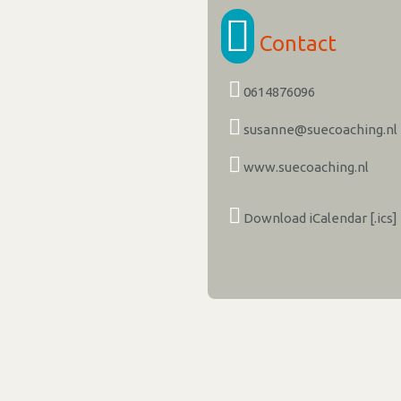
Contact
0614876096
susanne@suecoaching.nl
www.suecoaching.nl
Download iCalendar [.ics]