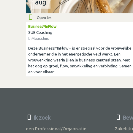
aug
Open les
Business*InFlow
SUE Coaching
Maassluis
Deze Business*InFlow – is er speciaal voor de vrouwelijke
ondernemer die in het energetische veld werkt. Een
vrouwenkring waarin jij en je business centraal staan. Met
het oog op groei, flow, ontwikkeling en verbinding. Samen
en voor elkaar!
Ik zoek
Bew
een Professional/Organisatie
Zakelijk