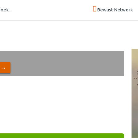
zoek...
Bewust Netwerk
N →