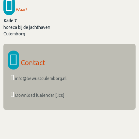
Waar?
Kade 7
horeca bij de jachthaven
Culemborg
Contact
info@bewustculemborg.nl
Download iCalendar [.ics]