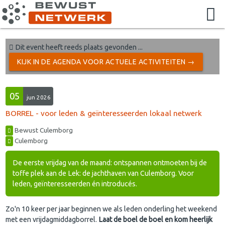
Dit event heeft reeds plaats gevonden ...
KIJK IN DE AGENDA VOOR ACTUELE ACTIVITEITEN →
05
jun 2026
BORREL - voor leden & geïnteresseerden lokaal netwerk
Bewust Culemborg
Culemborg
De eerste vrijdag van de maand: ontspannen ontmoeten bij de
toffe plek aan de Lek: de jachthaven van Culemborg. Voor
leden, geïnteresseerden én introducés.
Zo'n 10 keer per jaar beginnen we als leden onderling het weekend
met een vrijdagmiddagborrel.
Laat de boel de boel en kom heerlijk