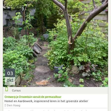
03
okt
Cursus
Ontwerp je Droomtuin vanuit de permacultuur
Hemel en Aardewerk, inspirerend leren in het groenste atelier
Den Haag