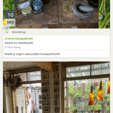
10
sep
Workshop
Groene Huisapotheek
Hemel en Aardewerk
Den Haag
Maak je eigen natuurlijke huisapotheek!