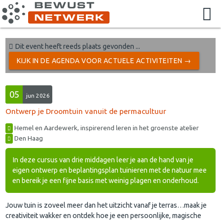
Dit event heeft reeds plaats gevonden ...
KIJK IN DE AGENDA VOOR ACTUELE ACTIVITEITEN →
05
jun 2026
Ontwerp je Droomtuin vanuit de permacultuur
Hemel en Aardewerk, inspirerend leren in het groenste atelier
Den Haag
In deze cursus van drie middagen leer je aan de hand van je
eigen ontwerp en beplantingsplan tuinieren met de natuur mee
en bereik je een fijne basis met weinig plagen en onderhoud.
Jouw tuin is zoveel meer dan het uitzicht vanaf je terras…maak je
creativiteit wakker en ontdek hoe je een persoonlijke, magische