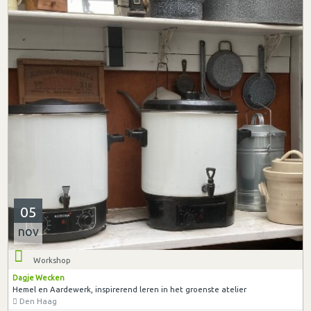
05
nov
Workshop
Dagje Wecken
Hemel en Aardewerk, inspirerend leren in het groenste atelier
Den Haag