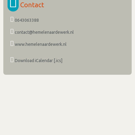
Contact
0643063388
contact@hemelenaardewerk.nl
www.hemelenaardewerk.nl
Download iCalendar [.ics]