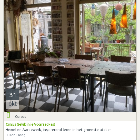
31
okt
Cursus
Cursus Geluk in je Voorraadkast
Hemel en Aardewerk, inspirerend leren in het groenste atelier
Den Haag