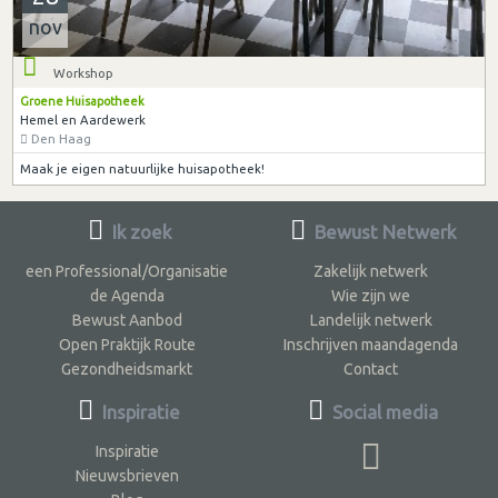
nov
Workshop
Groene Huisapotheek
Hemel en Aardewerk
Den Haag
Maak je eigen natuurlijke huisapotheek!
Ik zoek
Bewust Netwerk
een Professional/Organisatie
Zakelijk netwerk
de Agenda
Wie zijn we
Bewust Aanbod
Landelijk netwerk
Open Praktijk Route
Inschrijven maandagenda
Gezondheidsmarkt
Contact
Inspiratie
Social media
Inspiratie
Nieuwsbrieven