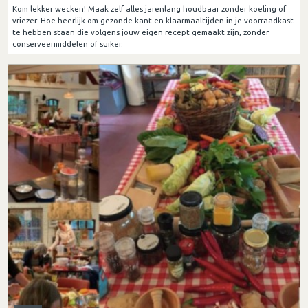
Kom lekker wecken! Maak zelf alles jarenlang houdbaar zonder koeling of
vriezer. Hoe heerlijk om gezonde kant-en-klaarmaaltijden in je voorraadkast
te hebben staan die volgens jouw eigen recept gemaakt zijn, zonder
conserveermiddelen of suiker.