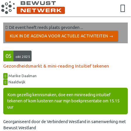
Dit event heeft reeds plaats gevonden ...
KIJK IN DE AGENDA VOOR ACTUELE ACTIVITEITEN →
05
okt 2025
Gezondheidsmarkt & mini-reading Intuïtief tekenen
Marike Daalman
Naaldwijk
Kom gezellig kennismaken, doe een minireading intuïtief
tekenen of kom luisteren naar mijn boekpresentatie om 15.15
uur
Georganiseerd door de Verbindend Westland in samenwerking met
Bewust Westland