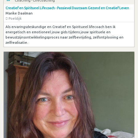
Coaching - Lifecoaching
Creatief en Spiritueel Lifecoach - Passievol Duurzaam Gezond en Creatief Leven
Marike Daalman
Poeldijk
Als ervaringsdeskundige en Creatief en Spiritueel lifecoach ben ik
energetisch en emotioneel jouw gids tijdens jouw spirituele en
bewustzijnsontwikkelingsproces naar zelfbevrijding, zelfontplooiing en
zelfrealisatie.