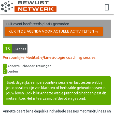
Dit event heeft reeds plaats gevonden ...
KIJK IN DE AGENDA VOOR ACTUELE ACTIVITEITEN →
15
okt 2025
Persoonlijke Meditatie/kinesiologie coaching sessies
Annette Schröder Trainingen
Leiden
Boek dagelijks een persoonlijke sessie en laat testen wat bij
jou oorzaken zijn van klachten of herhaalde gebeurtenissen in
jouw leven. Ook kijkt Annette wat je juist nodig hebt en past dit
meteen toe. Het is leerzaam, liefdevol en gezond.
Annette geeft bijna dagelijks individuele sessies met mindfulness en