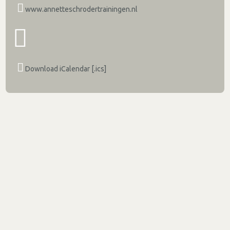
www.annetteschrodertrainingen.nl
Download iCalendar [.ics]