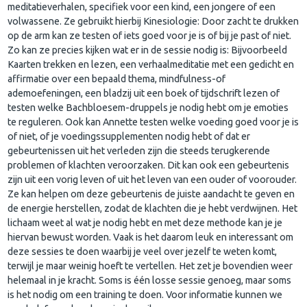
meditatieverhalen, specifiek voor een kind, een jongere of een
volwassene. Ze gebruikt hierbij Kinesiologie: Door zacht te drukken
op de arm kan ze testen of iets goed voor je is of bij je past of niet.
Zo kan ze precies kijken wat er in de sessie nodig is: Bijvoorbeeld
Kaarten trekken en lezen, een verhaalmeditatie met een gedicht en
affirmatie over een bepaald thema, mindfulness-of
ademoefeningen, een bladzij uit een boek of tijdschrift lezen of
testen welke Bachbloesem-druppels je nodig hebt om je emoties
te reguleren. Ook kan Annette testen welke voeding goed voor je is
of niet, of je voedingssupplementen nodig hebt of dat er
gebeurtenissen uit het verleden zijn die steeds terugkerende
problemen of klachten veroorzaken. Dit kan ook een gebeurtenis
zijn uit een vorig leven of uit het leven van een ouder of voorouder.
Ze kan helpen om deze gebeurtenis de juiste aandacht te geven en
de energie herstellen, zodat de klachten die je hebt verdwijnen. Het
lichaam weet al wat je nodig hebt en met deze methode kan je je
hiervan bewust worden. Vaak is het daarom leuk en interessant om
deze sessies te doen waarbij je veel over jezelf te weten komt,
terwijl je maar weinig hoeft te vertellen. Het zet je bovendien weer
helemaal in je kracht. Soms is één losse sessie genoeg, maar soms
is het nodig om een training te doen. Voor informatie kunnen we