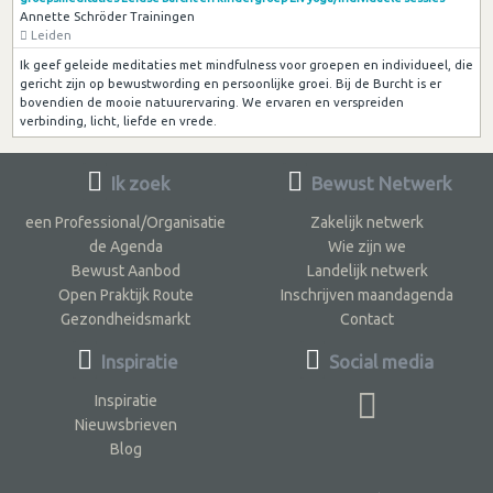
Annette Schröder Trainingen
Leiden
Ik geef geleide meditaties met mindfulness voor groepen en individueel, die
gericht zijn op bewustwording en persoonlijke groei. Bij de Burcht is er
bovendien de mooie natuurervaring. We ervaren en verspreiden
verbinding, licht, liefde en vrede.
Ik zoek
Bewust Netwerk
een Professional/Organisatie
Zakelijk netwerk
de Agenda
Wie zijn we
Bewust Aanbod
Landelijk netwerk
Open Praktijk Route
Inschrijven maandagenda
Gezondheidsmarkt
Contact
Inspiratie
Social media
Inspiratie
Nieuwsbrieven
Blog