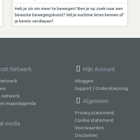
Heb je zin om meer te bewegen? Ben je op zoek naar een
bewuste bewegingskunst? Wil je euritmie leren kennen of
je kennis verdiepen?
ust Netwerk
Mijn Account
 netwerk
Inloggen
 we
Support / Ondersteuning
k netwerk
Algemeen
jven maandagenda
Privacy statement
Cookie statement
al media
Voorwaarden
Disclaimer