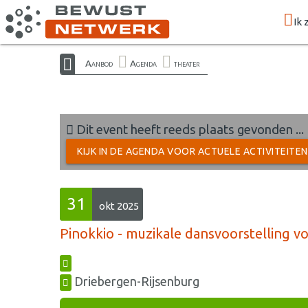
Ik 
Aanbod
Agenda
theater
Dit event heeft reeds plaats gevonden ...
KIJK IN DE AGENDA VOOR ACTUELE ACTIVITEITE
31
okt 2025
Pinokkio - muzikale dansvoorstelling v
Driebergen-Rijsenburg