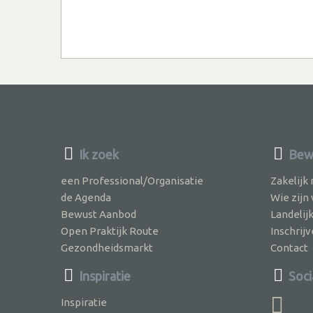
Ik zoek
Bew
een Professional/Organisatie
Zakelijk
de Agenda
Wie zijn
Bewust Aanbod
Landelij
Open Praktijk Route
Inschri
Gezondheidsmarkt
Contact
Inspiratie
Soci
Inspiratie