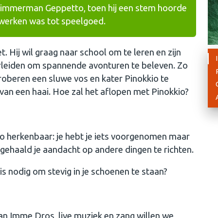
e timmerman Geppetto, toen hij een stem hoorde
bewerken was tot speelgoed.
. Hij wil graag naar school om te leren en zijn
verleiden om spannende avonturen te beleven. Zo
proberen een sluwe vos en kater Pinokkio te
k van een haai. Hoe zal het aflopen met Pinokkio?
s zo herkenbaar: je hebt je iets voorgenomen maar
rgehaald je aandacht op andere dingen te richten.
 is nodig om stevig in je schoenen te staan?
an Imme Dros, live muziek en zang willen we