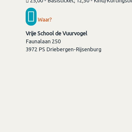
25,00 - Basisticket; 12,50 - Kind/Kortingsti
Waar?
Vrije School de Vuurvogel
Faunalaan 250
3972 PS
Driebergen-Rijsenburg