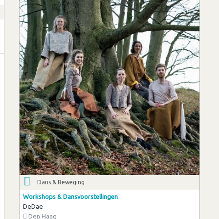
Dans & Beweging
Workshops & Dansvoorstellingen
DeDae
Den Haag