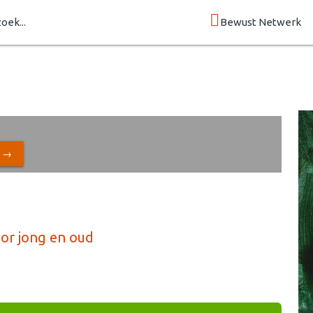
zoek...
Bewust Netwerk
N →
oor jong en oud