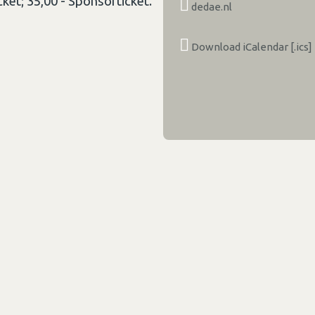
cket; 35,00 - Sponsorticket.
dedae.nl
Download iCalendar [.ics]