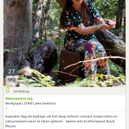
27
sep
Workshop
Natuurwezens dag
Werkplaats STAP/ Lieke Deelstra
Inspiratie dag als bijdrage om het lang verloren contact tussen mens en
natuurwezens weer te laten opleven. Samen met Ecotherapeut Ruud
Pleune