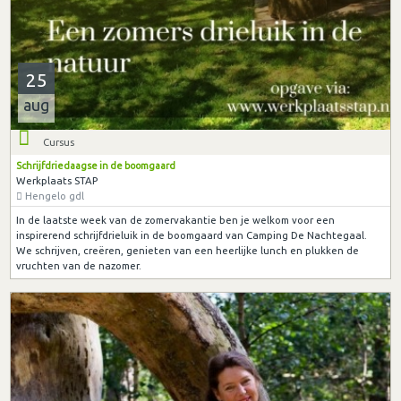
25
aug
Cursus
Schrijfdriedaagse in de boomgaard
Werkplaats STAP
Hengelo gdl
In de laatste week van de zomervakantie ben je welkom voor een
inspirerend schrijfdrieluik in de boomgaard van Camping De Nachtegaal.
We schrijven, creëren, genieten van een heerlijke lunch en plukken de
vruchten van de nazomer.