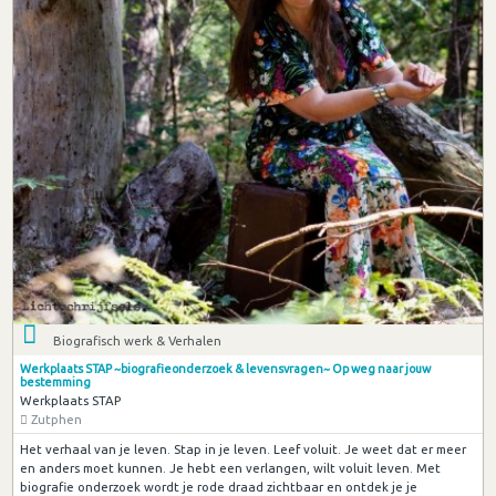
Biografisch werk & Verhalen
Werkplaats STAP ~biografieonderzoek & levensvragen~ Op weg naar jouw
bestemming
Werkplaats STAP
Zutphen
Het verhaal van je leven. Stap in je leven. Leef voluit. Je weet dat er meer
en anders moet kunnen. Je hebt een verlangen, wilt voluit leven. Met
biografie onderzoek wordt je rode draad zichtbaar en ontdek je je