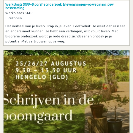
Werkplaats STAP~Biografieonderzoek & levensvragen~op weg naar jouw
bestemming
Werkplaats STAP
Zutphen
Het verhaal van je leven. Stap in je leven. Leef voluit. Je weet dat er meer
en anders moet kunnen. Je hebt een verlangen, wilt voluit leven. Met
biografie onderzoek wordt je rode draad zichtbaar en ontdek je je
potentie. Met vertrouwen op je weg.