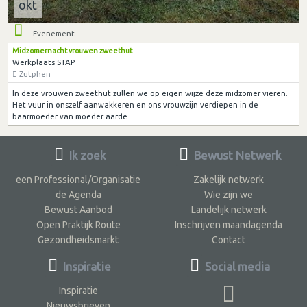
okt
Evenement
Midzomernacht vrouwen zweethut
Werkplaats STAP
Zutphen
In deze vrouwen zweethut zullen we op eigen wijze deze midzomer vieren.
Het vuur in onszelf aanwakkeren en ons vrouwzijn verdiepen in de
baarmoeder van moeder aarde.
Ik zoek
Bewust Netwerk
een Professional/Organisatie
Zakelijk netwerk
de Agenda
Wie zijn we
Bewust Aanbod
Landelijk netwerk
Open Praktijk Route
Inschrijven maandagenda
Gezondheidsmarkt
Contact
Inspiratie
Social media
Inspiratie
Nieuwsbrieven