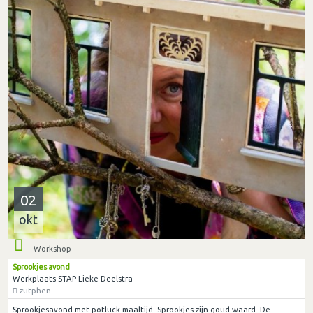
02
okt
Workshop
Sprookjes avond
Werkplaats STAP Lieke Deelstra
zutphen
Sprookjesavond met potluck maaltijd. Sprookjes zijn goud waard. De