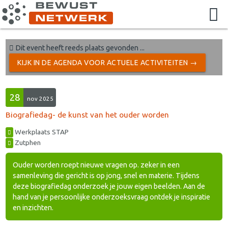
Dit event heeft reeds plaats gevonden ...
KIJK IN DE AGENDA VOOR ACTUELE ACTIVITEITEN →
28
nov 2025
Biografiedag- de kunst van het ouder worden
Werkplaats STAP
Zutphen
Ouder worden roept nieuwe vragen op. zeker in een
samenleving die gericht is op jong, snel en materie. Tijdens
deze biografiedag onderzoek je jouw eigen beelden. Aan de
hand van je persoonlijke onderzoeksvraag ontdek je inspiratie
en inzichten.