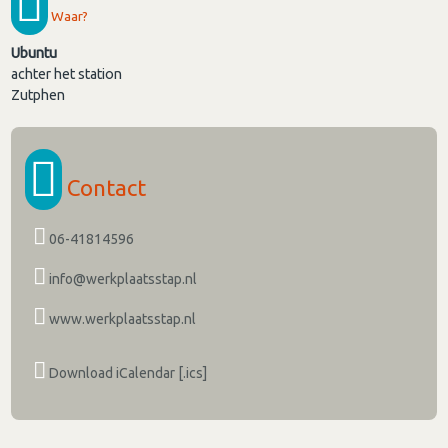
Waar?
Ubuntu
achter het station
Zutphen
Contact
06-41814596
info@werkplaatsstap.nl
www.werkplaatsstap.nl
Download iCalendar [.ics]