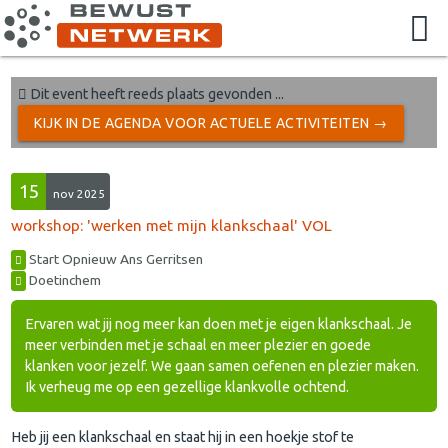
Dit event heeft reeds plaats gevonden ...
KIJK IN DE AGENDA VOOR ACTUELE ACTIVITEITEN →
15
nov 2025
workshop: 'werken met mijn klankschaal' VOL
Start Opnieuw Ans Gerritsen
Doetinchem
Ervaren wat jij nog meer kan doen met je eigen klankschaal. Je
meer verbinden met je schaal en meer plezier en goede
klanken voor jezelf. We gaan samen oefenen en plezier maken.
Ik verheug me op een gezellige klankvolle ochtend.
Heb jij een klankschaal en staat hij in een hoekje stof te