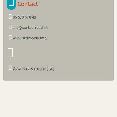
Contact
06 539 678 40
ans@startopnieuw.nl
www.startopnieuw.nl
Download iCalendar [.ics]