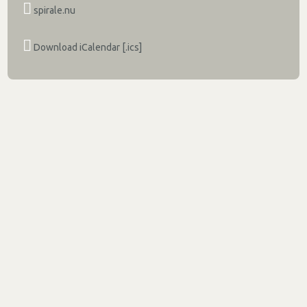
spirale.nu
Download iCalendar [.ics]