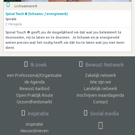
Lichaamswerk
Spinal Touch ® (lichaams - / energiewerk)
Spirale
Hengelo
Spinal Touch ® geeft jou de mogelijkheid om dat wat jou belemmert te
doorvoelen, vrij te laten en te doorzien. Je lichaam en je energieveld
weten precies wat het nodig heeft om dát los te laten wat jou niet meer
dient.
Ik zoek
Bewust Netwerk
een Professional/Organisatie
Zakelijk netwerk
de Agenda
Wie zijn we
Bewust Aanbod
Landelijk netwerk
Open Praktijk Route
Inschrijven maandagenda
Gezondheidsmarkt
Contact
Inspiratie
Social media
Inspiratie
Nieuwsbrieven