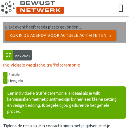
Dit event heeft reeds plaats gevonden ...
KIJK IN DE AGENDA VOOR ACTUELE ACTIVITEITEN →
07
nov 2025
Individuele Magische truffelceremonie
Spirale
Hengelo
Een individuele truffelceremonie is ideaal als je wilt
kennismaken met het plantmedicijn binnen een kleine setting
en veilige bedding. Ik begeleid jou gedurende het gehele
proces.
Tijdens de reis kan je in contact komen met je gidsen, met je