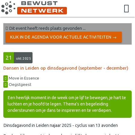
Dit event heeft reeds plaats gevonden ...
KIJK IN DE AGENDA VOOR ACTUELE ACTIVITEITEN →
21
okt 2025
Dansen in Leiden op dinsdagavond (september - december)
Move in Essence
Oegstgeest
Een heerlijk moment in de week om je lijf te bewegen, je hart te
luchten en je hoofd te legen. Thema’s en begeleiding
ondersteunen om je dans te inspireren en te verdiepen.
Dinsdagavond in Leiden najaar 2025 - cyclus van 13 avonden