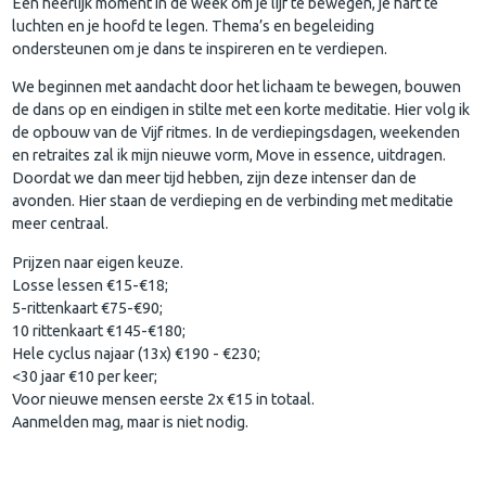
Een heerlijk moment in de week om je lijf te bewegen, je hart te
luchten en je hoofd te legen. Thema’s en begeleiding
ondersteunen om je dans te inspireren en te verdiepen.
We beginnen met aandacht door het lichaam te bewegen, bouwen
de dans op en eindigen in stilte met een korte meditatie. Hier volg ik
de opbouw van de Vijf ritmes. In de verdiepingsdagen, weekenden
en retraites zal ik mijn nieuwe vorm, Move in essence, uitdragen.
Doordat we dan meer tijd hebben, zijn deze intenser dan de
avonden. Hier staan de verdieping en de verbinding met meditatie
meer centraal.
Prijzen naar eigen keuze.
Losse lessen €15-€18;
5-rittenkaart €75-€90;
10 rittenkaart €145-€180;
Hele cyclus najaar (13x) €190 - €230;
<30 jaar €10 per keer;
Voor nieuwe mensen eerste 2x €15 in totaal.
Aanmelden mag, maar is niet nodig.