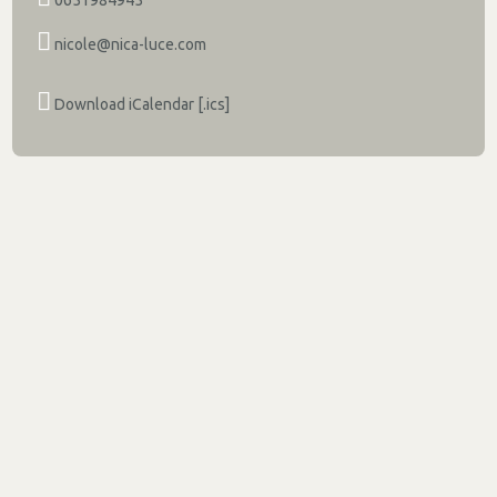
0651984945
nicole@nica-luce.com
Download iCalendar [.ics]