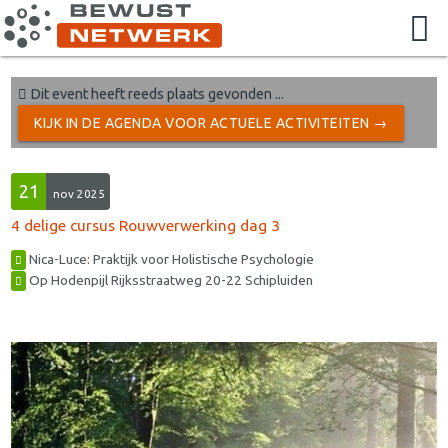
Dit event heeft reeds plaats gevonden ...
KIJK IN DE AGENDA VOOR ACTUELE ACTIVITEITEN →
21
nov 2025
4 delige cursus Rouwverwerking dag 3
Nica-Luce: Praktijk voor Holistische Psychologie
Op Hodenpijl Rijksstraatweg 20-22 Schipluiden