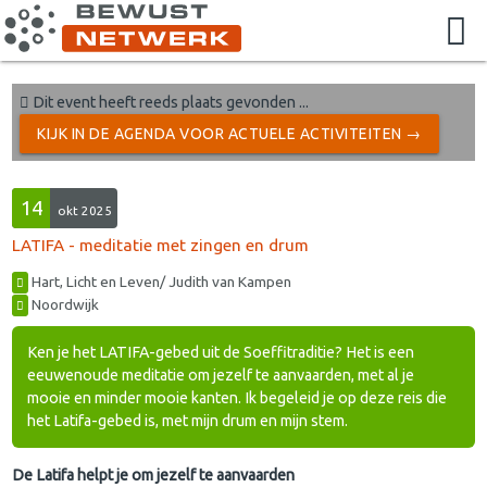
Dit event heeft reeds plaats gevonden ...
KIJK IN DE AGENDA VOOR ACTUELE ACTIVITEITEN →
14
okt 2025
LATIFA - meditatie met zingen en drum
Hart, Licht en Leven/ Judith van Kampen
Noordwijk
Ken je het LATIFA-gebed uit de Soeffitraditie? Het is een
eeuwenoude meditatie om jezelf te aanvaarden, met al je
mooie en minder mooie kanten. Ik begeleid je op deze reis die
het Latifa-gebed is, met mijn drum en mijn stem.
De Latifa helpt je om jezelf te aanvaarden