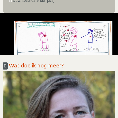
Download iCalendar [.ics]
Wat doe ik nog meer?