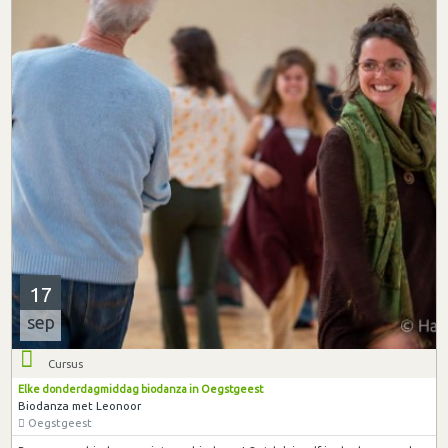
17
sep
Cursus
Elke donderdagmiddag biodanza in Oegstgeest
Biodanza met Leonoor
Oegstgeest