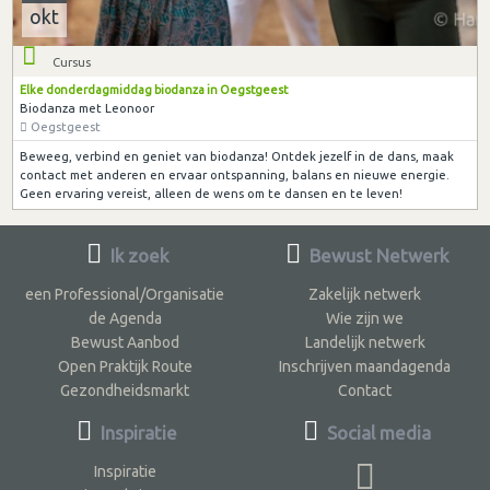
okt
Cursus
Elke donderdagmiddag biodanza in Oegstgeest
Biodanza met Leonoor
Oegstgeest
Beweeg, verbind en geniet van biodanza! Ontdek jezelf in de dans, maak
contact met anderen en ervaar ontspanning, balans en nieuwe energie.
Geen ervaring vereist, alleen de wens om te dansen en te leven!
Ik zoek
Bewust Netwerk
een Professional/Organisatie
Zakelijk netwerk
de Agenda
Wie zijn we
Bewust Aanbod
Landelijk netwerk
Open Praktijk Route
Inschrijven maandagenda
Gezondheidsmarkt
Contact
Inspiratie
Social media
Inspiratie