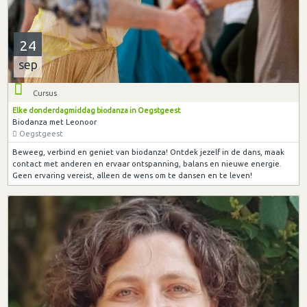
24
sep
Cursus
Elke donderdagmiddag biodanza in Oegstgeest
Biodanza met Leonoor
Oegstgeest
Beweeg, verbind en geniet van biodanza! Ontdek jezelf in de dans, maak
contact met anderen en ervaar ontspanning, balans en nieuwe energie.
Geen ervaring vereist, alleen de wens om te dansen en te leven!