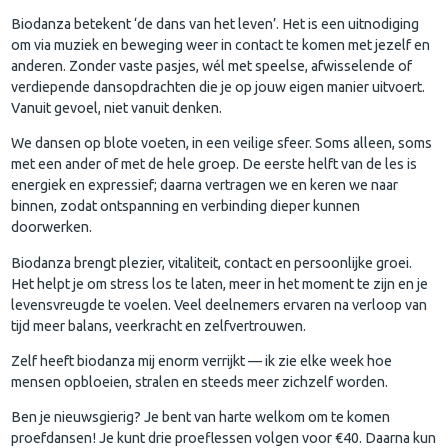
Biodanza betekent ‘de dans van het leven’. Het is een uitnodiging
om via muziek en beweging weer in contact te komen met jezelf en
anderen. Zonder vaste pasjes, wél met speelse, afwisselende of
verdiepende dansopdrachten die je op jouw eigen manier uitvoert.
Vanuit gevoel, niet vanuit denken.
We dansen op blote voeten, in een veilige sfeer. Soms alleen, soms
met een ander of met de hele groep. De eerste helft van de les is
energiek en expressief; daarna vertragen we en keren we naar
binnen, zodat ontspanning en verbinding dieper kunnen
doorwerken.
Biodanza brengt plezier, vitaliteit, contact en persoonlijke groei.
Het helpt je om stress los te laten, meer in het moment te zijn en je
levensvreugde te voelen. Veel deelnemers ervaren na verloop van
tijd meer balans, veerkracht en zelfvertrouwen.
Zelf heeft biodanza mij enorm verrijkt — ik zie elke week hoe
mensen opbloeien, stralen en steeds meer zichzelf worden.
Ben je nieuwsgierig? Je bent van harte welkom om te komen
proefdansen! Je kunt drie proeflessen volgen voor €40. Daarna kun