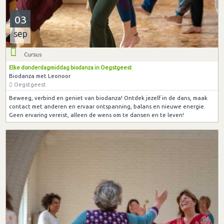
03
sep
Cursus
Elke donderdagmiddag biodanza in Oegstgeest
Biodanza met Leonoor
Oegstgeest
Beweeg, verbind en geniet van biodanza! Ontdek jezelf in de dans, maak
contact met anderen en ervaar ontspanning, balans en nieuwe energie.
Geen ervaring vereist, alleen de wens om te dansen en te leven!