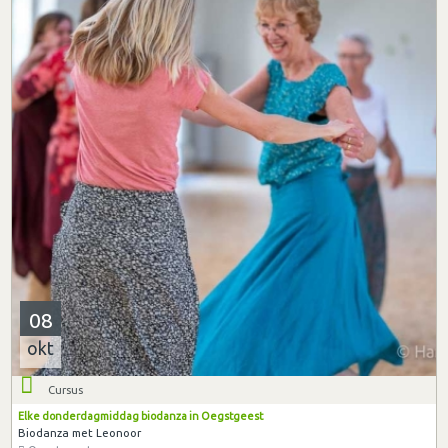
08
okt
Cursus
Elke donderdagmiddag biodanza in Oegstgeest
Biodanza met Leonoor