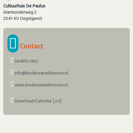
Cultuurhuis De Paulus
Warmonderweg 2
2341 KV
Oegstgeest
Contact
0648921803
info@biodanzametleonoor.nl
www.biodanzametleonoor.nl
Download iCalendar [.ics]