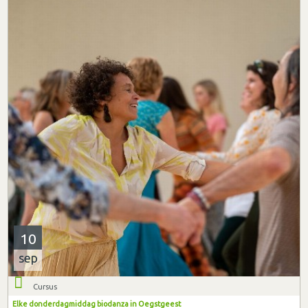
10
sep
Cursus
Elke donderdagmiddag biodanza in Oegstgeest