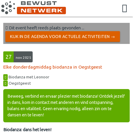
Dit event heeft reeds plaats gevonden ...
KIJK IN DE AGENDA VOOR ACTUELE ACTIVITEITEN →
27
nov 2025
Elke donderdagmiddag biodanza in Oegstgeest
Biodanza met Leonoor
Oegstgeest
Beweeg, verbind en ervaar plezier met biodanza! Ontdek jezelf
in dans, kom in contact met anderen en vind ontspanning,
balans en vitaliteit. Geen ervaring nodig, alleen zin om te
dansen en te leven!
Biodanza: dans het leven!