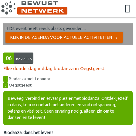
Dit event heeft reeds plaats gevonden ...
KIJK IN DE AGENDA VOOR ACTUELE ACTIVITEITEN →
06
nov 2025
Elke donderdagmiddag biodanza in Oegstgeest
Biodanza met Leonoor
Oegstgeest
Beweeg, verbind en ervaar plezier met biodanza! Ontdek jezelf
in dans, kom in contact met anderen en vind ontspanning,
balans en vitaliteit. Geen ervaring nodig, alleen zin om te
dansen en te leven!
Biodanza: dans het leven!