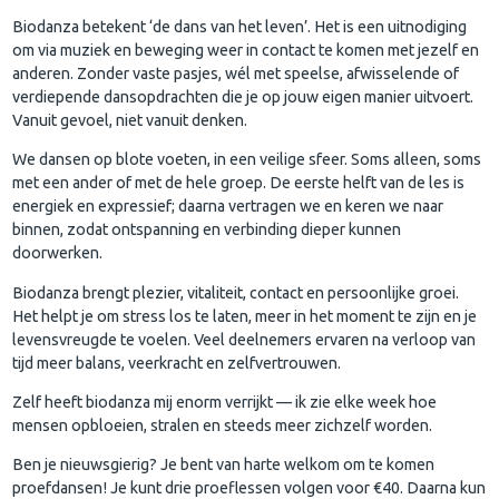
Biodanza betekent ‘de dans van het leven’. Het is een uitnodiging
om via muziek en beweging weer in contact te komen met jezelf en
anderen. Zonder vaste pasjes, wél met speelse, afwisselende of
verdiepende dansopdrachten die je op jouw eigen manier uitvoert.
Vanuit gevoel, niet vanuit denken.
We dansen op blote voeten, in een veilige sfeer. Soms alleen, soms
met een ander of met de hele groep. De eerste helft van de les is
energiek en expressief; daarna vertragen we en keren we naar
binnen, zodat ontspanning en verbinding dieper kunnen
doorwerken.
Biodanza brengt plezier, vitaliteit, contact en persoonlijke groei.
Het helpt je om stress los te laten, meer in het moment te zijn en je
levensvreugde te voelen. Veel deelnemers ervaren na verloop van
tijd meer balans, veerkracht en zelfvertrouwen.
Zelf heeft biodanza mij enorm verrijkt — ik zie elke week hoe
mensen opbloeien, stralen en steeds meer zichzelf worden.
Ben je nieuwsgierig? Je bent van harte welkom om te komen
proefdansen! Je kunt drie proeflessen volgen voor €40. Daarna kun