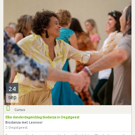
24
sep
Cursus
Elke donderdagmiddag biodanza in Oegstgeest
Biodanza met Leonoor
Oegstgeest