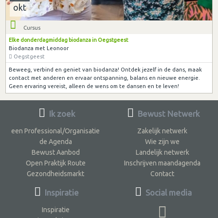
okt
Cursus
Elke donderdagmiddag biodanza in Oegstgeest
Biodanza met Leonoor
Oegstgeest
Beweeg, verbind en geniet van biodanza! Ontdek jezelf in de dans, maak
contact met anderen en ervaar ontspanning, balans en nieuwe energie.
Geen ervaring vereist, alleen de wens om te dansen en te leven!
Ik zoek
Bewust Netwerk
een Professional/Organisatie
Zakelijk netwerk
de Agenda
Wie zijn we
Bewust Aanbod
Landelijk netwerk
Open Praktijk Route
Inschrijven maandagenda
Gezondheidsmarkt
Contact
Inspiratie
Social media
Inspiratie