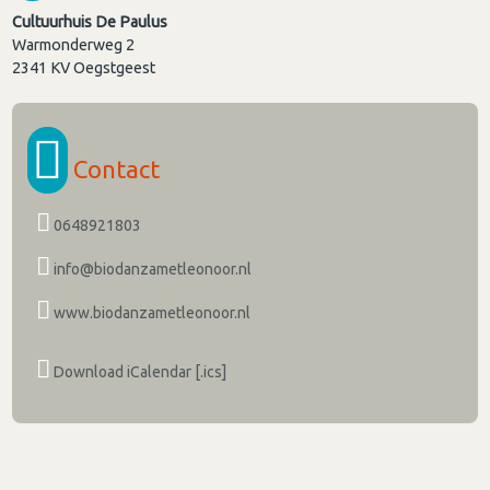
Cultuurhuis De Paulus
Warmonderweg 2
2341 KV
Oegstgeest
Contact
0648921803
info@biodanzametleonoor.nl
www.biodanzametleonoor.nl
Download iCalendar [.ics]