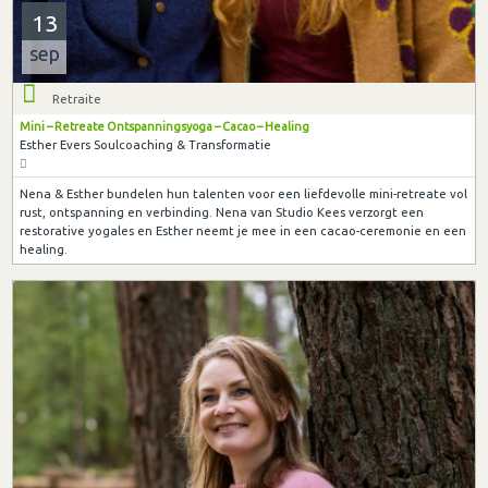
13
sep
Retraite
Mini – Retreate Ontspanningsyoga – Cacao – Healing
Esther Evers Soulcoaching & Transformatie
Nena & Esther bundelen hun talenten voor een liefdevolle mini-retreate vol
rust, ontspanning en verbinding. Nena van Studio Kees verzorgt een
restorative yogales en Esther neemt je mee in een cacao-ceremonie en een
healing.