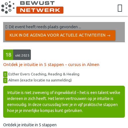
Dit event heeft reeds plaats gevonden ...
KIJK IN DE AGENDA VOOR ACTUELE ACTIVITEITEN →
18
okt 2025
Ontdek je intuitie in 5 stappen - cursus in Almen
Esther Evers Coaching, Reading & Healing
Almen (exacte locatie na aanmelding)
Intuïtie is niet zweverig of ingewikkeld – het is een talent welke
iedereen in zich heeft. Het leren vertrouwen op je intuïtie is
eenvoudig. In deze cursusdag leer je in vijf praktische stappen
hoe je je innerlijke kompas kunt gebruiken.
Ontdek je intuïtie in 5 stappen