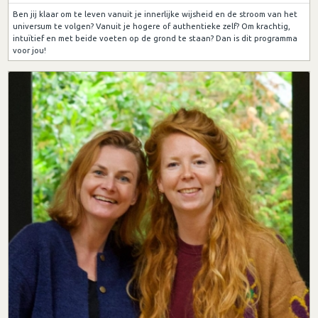
Ben jij klaar om te leven vanuit je innerlijke wijsheid en de stroom van het
universum te volgen? Vanuit je hogere of authentieke zelf? Om krachtig,
intuïtief en met beide voeten op de grond te staan? Dan is dit programma
voor jou!