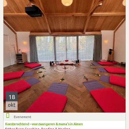
18
okt
Evenement
Koesterochtend – voor zwangeren & mama’s in Almen
Esther Evers Coaching, Reading & Healing