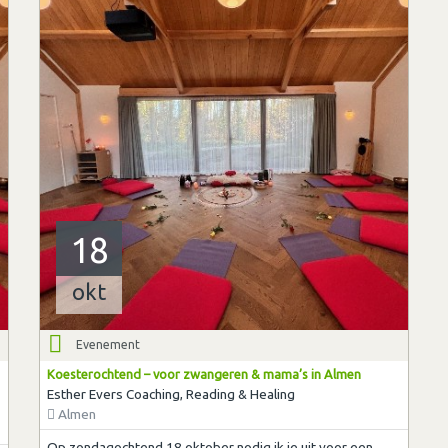
18
okt
Evenement
Koesterochtend – voor zwangeren & mama’s in Almen
Esther Evers Coaching, Reading & Healing
Almen
Op zondagochtend 18 oktober nodig ik je uit voor een