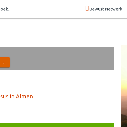
zoek...
Bewust Netwerk
N →
ursus in Almen