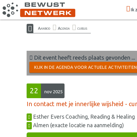
Ik 
Aanbod
Agenda
cursus
Dit event heeft reeds plaats gevonden ...
KIJK IN DE AGENDA VOOR ACTUELE ACTIVITEITE
22
nov 2025
In contact met je innerlijke wijsheid - c
Esther Evers Coaching, Reading & Healing
Almen (exacte locatie na aanmelding)