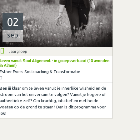
02
sep
Jaargroep
Leven vanuit Soul Alignment - in groepsverband (10 avonden
in Almen)
Esther Evers Soulcoaching & Transformatie
Ben jij klaar om te leven vanuit je innerlijke wijsheid en de
stroom van het universum te volgen? Vanuit je hogere of
authentieke zelf? Om krachtig, intuïtief en met beide
voeten op de grond te staan? Dan is dit programma voor
jou!