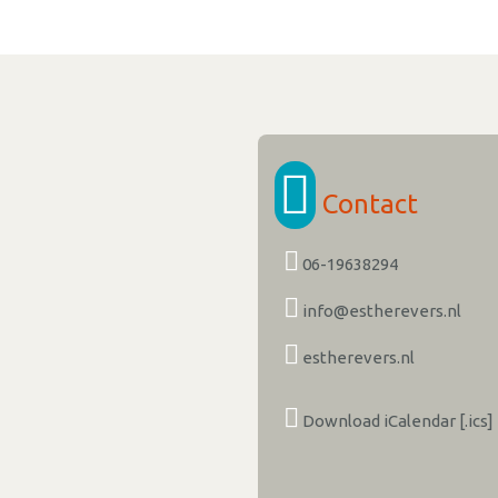
Contact
06-19638294
info@estherevers.nl
estherevers.nl
Download iCalendar [.ics]