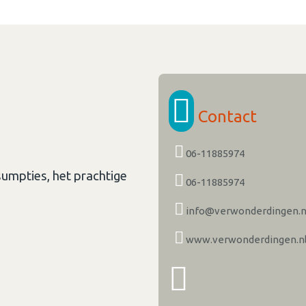
Contact
06-11885974
umpties, het prachtige
06-11885974
info@verwonderdingen.n
www.verwonderdingen.n