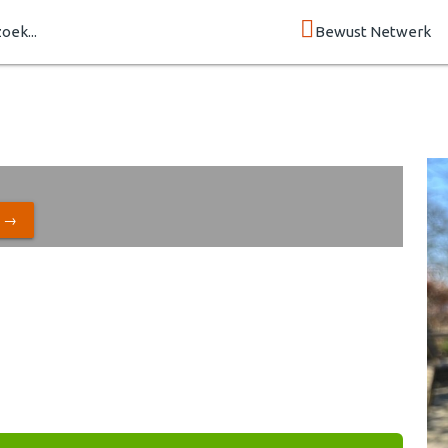
zoek...
Bewust Netwerk
N →