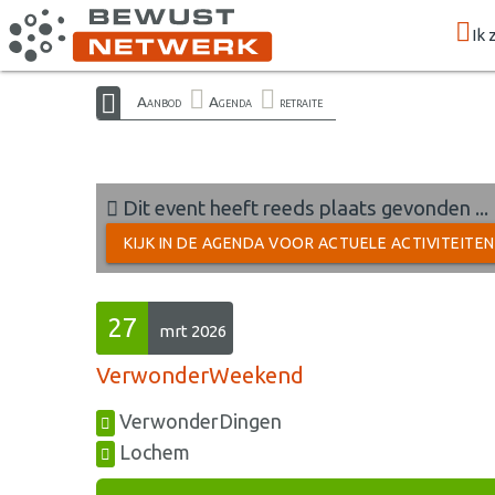
Ik 
Aanbod
Agenda
retraite
Dit event heeft reeds plaats gevonden ...
KIJK IN DE AGENDA VOOR ACTUELE ACTIVITEITE
27
mrt 2026
VerwonderWeekend
VerwonderDingen
Lochem