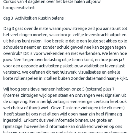
Cursus van 4 dagdelen over het beste halen uit jouw
hoogsensitiviteit
dag 3 Activiteit en Rust in balans :
Dag 3 gaat over de mate waarin jouw strenge zelf jou aanstuurt tot
het veel dingen moeten, waardoor je zelf je levenskracht uitput en
uit balans kunt raken. Hoe bereik je dat je een leuke set akties op je
schouders neemt en zonder schuld gevoel nee kan zeggen tegen
overdruk? Dit is voor werkenden en niet werkenden. We leren hoe
jouw Nee! tegen overbelasting uit je tenen komt, en hoe jouw ja !
voor een gezonde activiteiten pakket jouw vitaliteit en levenslust
versterkt. We oefenen dit met huiswerk, visualisaties en enkele
korte rollenspelen in 2 tallen buiten zonder dat iemand naar je kijkt.
Wij hoog sensitieve mensen hebben onze 5 (externe) plus 7
(interne) zintuigen wijd open staan en ontvangen veel signalen uit
de omgeving. Een innerlijk zintuig is een energie centrum heet ook
wel chakra of (tand) wiel. Onze 7 interne zintuigen (die elk mens)
heeft staan bij ons niet alleen wijd open maar zijn heel fijnmazig
ingesteld. Er komt dus veel informatie binnen. De grote en
fijnmazige hoeveelheid informatie kan drukkend werken op ons
lichaam, onze gevoelens en gedachten, onze energie en stemming.