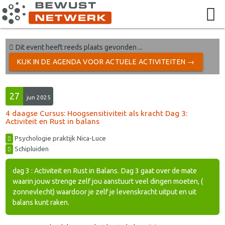
Dit event heeft reeds plaats gevonden ...
KIJK IN DE AGENDA VOOR ACTUELE ACTIVITEITEN →
27
jun 2025
4 daagse Cursus: Hoogsensitiviteit als kracht Dag 3:
Activiteit en Rust in balans
Psychologie praktijk Nica-Luce
Schipluiden
dag 3 : Activiteit en Rust in Balans. Dag 3 gaat over de mate
waarin jouw strenge zelf jou aanstuurt veel dingen moeten, (
zonnevlecht) waardoor je zelf je levenskracht uitput en uit
balans kunt raken.