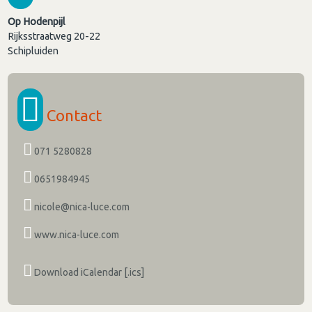
Op Hodenpijl
Rijksstraatweg 20-22
Schipluiden
Contact
071 5280828
0651984945
nicole@nica-luce.com
www.nica-luce.com
Download iCalendar [.ics]