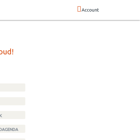
Account
oud!
K
NDAGENDA