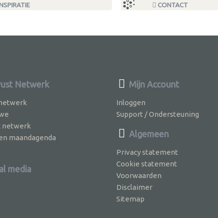
NSPIRATIE
CONTACT
ust Netwerk
Mijn Account
 netwerk
Inloggen
 we
Support / Ondersteuning
k netwerk
Algemeen
jven maandagenda
Privacy statement
Cookie statement
al media
Voorwaarden
Disclaimer
Sitemap