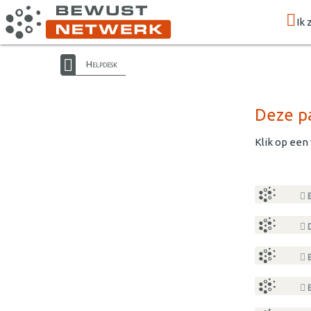
Ik 
Helpdesk
Deze pa
Klik op een
E