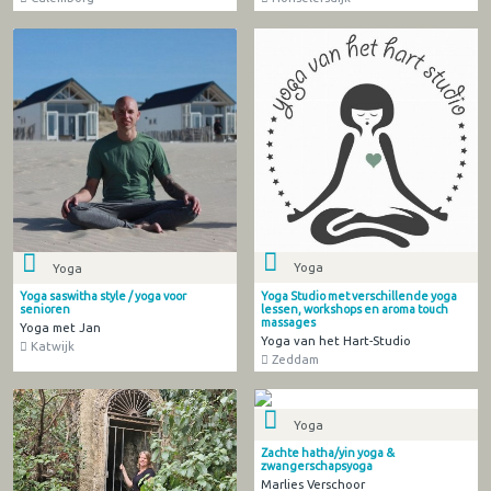
Yoga
Yoga
Yoga Studio met verschillende yoga
Yoga saswitha style / yoga voor
lessen, workshops en aroma touch
senioren
massages
Yoga met Jan
Yoga van het Hart-Studio
Katwijk
Zeddam
Yoga
Zachte hatha/yin yoga &
zwangerschapsyoga
Marlies Verschoor