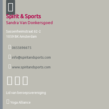
Spirit & Sports
Sandra Van Donkersgoed
Sassenheimstraat 62-2
1059 BK
Amsterdam
0655696675
info@spiritandsports.com
www.spiritandsports.com
Lid van beroepsvereniging
Yoga Alliance