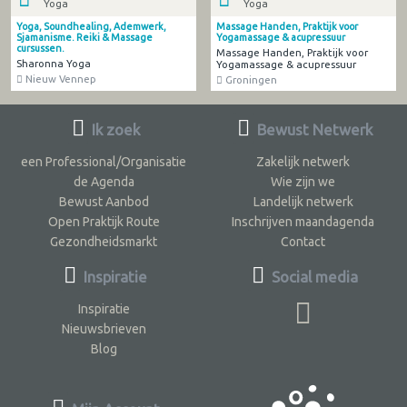
Yoga
Yoga
Yoga, Soundhealing, Ademwerk,
Massage Handen, Praktijk voor
Sjamanisme. Reiki & Massage
Yogamassage & acupressuur
cursussen.
Massage Handen, Praktijk voor
Sharonna Yoga
Yogamassage & acupressuur
Nieuw Vennep
Groningen
Ik zoek
Bewust Netwerk
een Professional/Organisatie
Zakelijk netwerk
de Agenda
Wie zijn we
Bewust Aanbod
Landelijk netwerk
Open Praktijk Route
Inschrijven maandagenda
Gezondheidsmarkt
Contact
Inspiratie
Social media
Inspiratie
Nieuwsbrieven
Blog