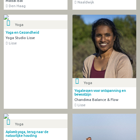
Madal Bal
Naaldwijk
Den Haag
Yoga
Yoga en Gezondheid
Yoga Studio Lisse
Lisse
Yoga
Yogalessen voor ontspanning en
bewustzijn
Chandima Balance & Flow
Lisse
Yoga
Aplomb yoga, terug naar de
natuurlijke houding