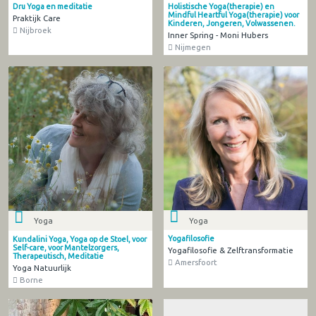
Dru Yoga en meditatie
Holistische Yoga(therapie) en
Mindful Heartful Yoga(therapie) voor
Praktijk Care
Kinderen, Jongeren, Volwassenen.
Nijbroek
Inner Spring - Moni Hubers
Nijmegen
Yoga
Yoga
Yogafilosofie
Kundalini Yoga, Yoga op de Stoel, voor
Self-care, voor Mantelzorgers,
Yogafilosofie & Zelftransformatie
Therapeutisch, Meditatie
Amersfoort
Yoga Natuurlijk
Borne