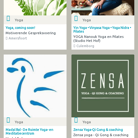
Yoga
Yoga
Yoga, coming soon!
Yin Yoga • Vinyasa Yoga • Yoga Nidra •
Pilates
Motiverende Gespreksvoering
YOGA Nanouk Yoga en Pilates
Amersfoort
(Studio Het Hof)
Culemborg
Yoga
Yoga
Madal Bal - De Ruimte Yoga- en
Zensa Yoga-Qi Gong & coaching
Meditatiecentrum
Zensa yoga - Qi Gong & coaching