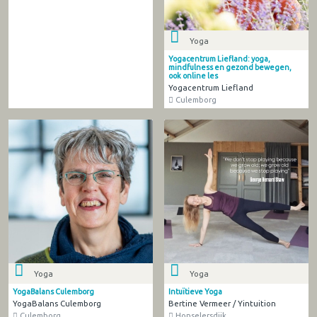
Yoga
Yogacentrum Liefland: yoga,
mindfulness en gezond bewegen,
ook online les
Yogacentrum Liefland
Culemborg
Yoga
Yoga
YogaBalans Culemborg
Intuïtieve Yoga
YogaBalans Culemborg
Bertine Vermeer / Yintuition
Culemborg
Honselersdijk