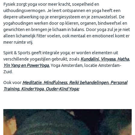
Fysiek zorgt yoga voor meer kracht, soepelheid en
uithoudingsvermogen. Je leert ontspannen en yoga heeft een
diepere uitwerking op je energiesysteem en je zenuwstelsel. De
yogahoudingen werken door op klieren, organen, bindweefsel en
gewrichten en brengen je lichaam in balans. Door yoga zul je je niet
alleen lichamelijk fitter voelen, ook mentaal en emotioneel komt er
meer ruimte vrij.
Spirit & Sports geeft integrale yoga; er worden elementen uit
verschillende yogastijlen gebruikt, zoals
Kundalini, Vinyasa, Hatha,
Yin Yang en PowerYoga.
Yoga Amsterdam, locatie Amsterdam-
Zuid.
Ook voor
Meditatie, Mindfulness, Reiki behandelingen, Personal
Training, KinderYoga, Ouder-Kind Yoga;