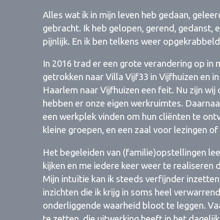
Alles wat ik in mijn leven heb gedaan, geleer
gebracht. Ik heb gelopen, gerend, gedanst, e
pijnlijk. En ik ben telkens weer opgekrabbe
In 2016 trad er een grote verandering op in 
getrokken naar Villa Vijf33 in Vijfhuizen en i
Haarlem naar Vijfhuizen een feit. Nu zijn wi
hebben er onze eigen werkruimtes. Daarnaa
een werkplek vinden om hun cliënten te ontva
kleine groepen, en een zaal voor lezingen o
Het begeleiden van (familie)opstellingen 
kijken en me iedere keer weer te realiseren 
Mijn intuïtie kan ik steeds verfijnder inzet
inzichten die ik krijg in soms heel verwarre
onderliggende waarheid bloot te leggen. Vaa
te zetten, die uitwerking heeft in het dagelij