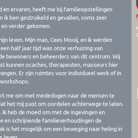
d en ervaren, heeft me bij familieopstellingen
n ik ben gestruikeld en gevallen, soms zeer
ld en verder gekomen.
mijn leven. Mijn man, Cees Mooij, en ik werden
n een half jaar tijd was onze verhuizing van
j de bewoners en beheerders van dit centrum. Wij
st kunnen ocaches, therapeuten, masseurs hier
ngen. Er zijn ruimtes voor individueel werk of in
f workshops.
leert me om met mededogen naar de mensen te
dat het mij past om oordelen achterwege te laten.
ten. Ik heb de moed om met de ingevingen en
nde en schrijnende familieverhoudingen de
k is het mogelijk om een beweging naar heling in
ks leven