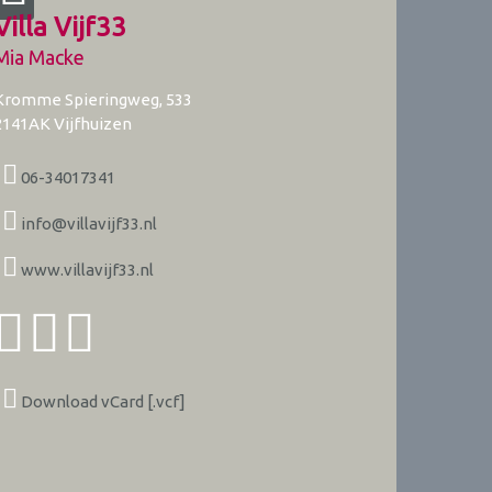
Villa Vijf33
Mia Macke
Kromme Spieringweg, 533
2141AK
Vijfhuizen
06-34017341
info@villavijf33.nl
www.villavijf33.nl
Download vCard [.vcf]