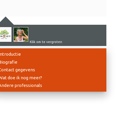
Klik om te vergroten
Introductie
Biografie
Contact gegevens
Wat doe ik nog meer?
Andere professionals