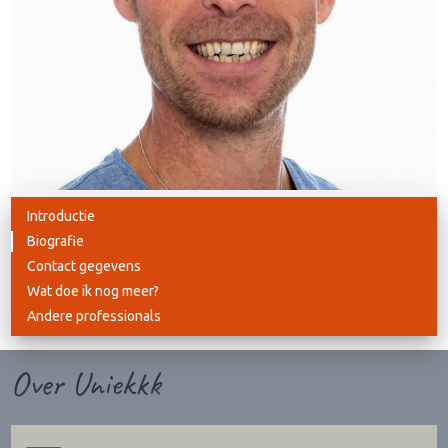
Introductie
Biografie
Contact gegevens
Wat doe ik nog meer?
Andere professionals
Over Uniekkk