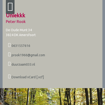
Uniekkk
Peter Rook
De Oude Munt 34
3824 DK
Amersfoort
0631557616
prook1966@gmail.com
duurzaam033.nl
Download vCard [.vcf]