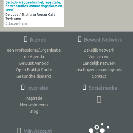
De JoJo: weggeefwinkel, repaircafé,
fietsreparaties, ontmoetingsplaats en
meer!
De JoJo / Stichting Repair Cafe
Teylingen
Sassenheim
Ik zoek
Bewust Netwerk
een Professional/Organisatie
Zakelijk netwerk
de Agenda
Wie zijn we
Bewust Aanbod
Landelijk netwerk
Open Praktijk Route
Inschrijven maandagenda
Gezondheidsmarkt
Contact
Inspiratie
Social media
Inspiratie
Nieuwsbrieven
Blog
Mijn Account