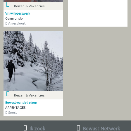
Reizen & Vakanties
Vrijwilligerswerk
Commundo
Amersfoort
Reizen & Vakanties
Bewust wandelreizen
ARPENTAGES
Soest
Ik zoek
Bewust Netwerk