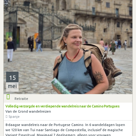
15
mei
Retraite
Volledig verzorgde en verdiepende wandelreis naar de Camino Portugues
Van de Grond wandelreizen
Spanje
8-daagse wandelreis naar de Portugese Camino. In 6 wandeldagen lopen
we 120 km van Tui naar Santiago de Compostella, inclusief de magische
Variant Esperitual. Maximaal 7 deelnemers, alleen voor vrouwen.