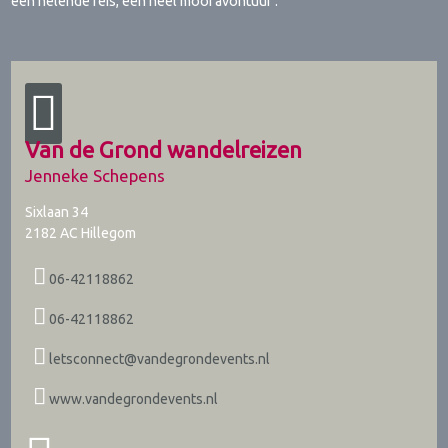
een helende reis, een heel mooi avontuur'.
Van de Grond wandelreizen
Jenneke Schepens
Sixlaan 34
2182 AC
Hillegom
06-42118862
06-42118862
letsconnect@vandegrondevents.nl
www.vandegrondevents.nl