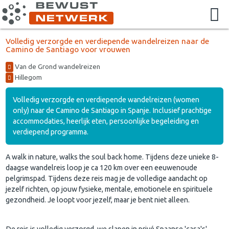
Volledig verzorgde en verdiepende wandelreizen naar de
Camino de Santiago voor vrouwen
Van de Grond wandelreizen
Hillegom
Volledig verzorgde en verdiepende wandelreizen (women
only) naar de Camino de Santiago in Spanje. Inclusief prachtige
accommodaties, heerlijk eten, persoonlijke begeleiding en
verdiepend programma.
A walk in nature, walks the soul back home. Tijdens deze unieke 8-
daagse wandelreis loop je ca 120 km over een eeuwenoude
pelgrimspad. Tijdens deze reis mag je de volledige aandacht op
jezelf richten, op jouw fysieke, mentale, emotionele en spirituele
gezondheid. Je loopt voor jezelf, maar je bent niet alleen.
De reis is volledig verzorgd, we slapen in privé Spaanse 'casa's',