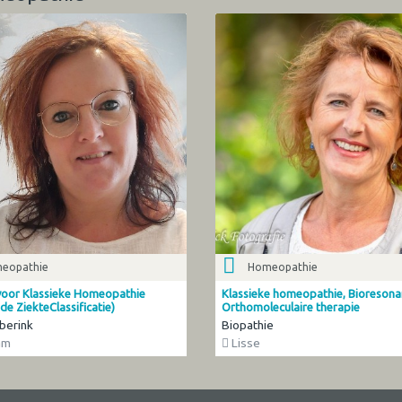
eopathie
Homeopathie
 voor Klassieke Homeopathie
Klassieke homeopathie, Bioresona
de ZiekteClassificatie)
Orthomoleculaire therapie
berink
Biopathie
am
Lisse