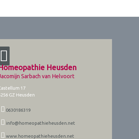
Homeopathie Heusden
Jacomijn Sarbach van Helvoort
Castellum 17
5256 GZ
Heusden
0630186319
info@homeopathieheusden.net
www.homeopathieheusden.net