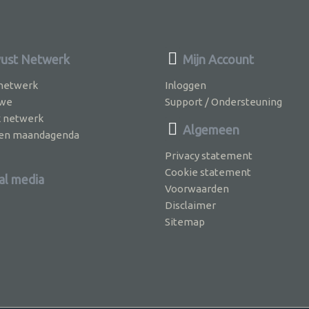
ust Netwerk
Mijn Account
 netwerk
Inloggen
 we
Support / Ondersteuning
k netwerk
Algemeen
jven maandagenda
Privacy statement
Cookie statement
al media
Voorwaarden
Disclaimer
Sitemap