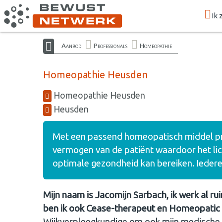
Ik 
Aanbod
Professionals
Homeopathie
Homeopathie Heusden
Homeopathie Heusden
Heusden
Met een passend homeopatisch middel prik
vermogen van de patiënt waardoor het lic
optimale gezondheid kan bereiken. Iedere
Mijn naam is Jacomijn Sarbach, ik werk al r
ben ik ook Cease-therapeut en Homeopatic
Wijkverpleegkundige om ook mijn medische k