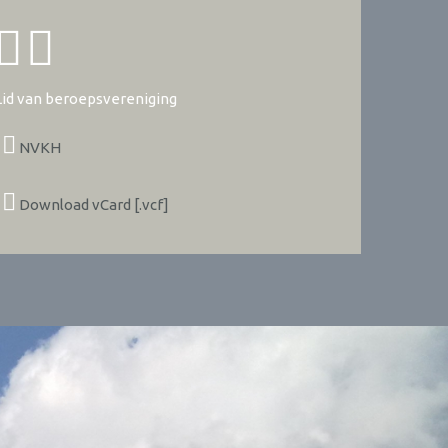
Lid van beroepsvereniging
NVKH
Download vCard [.vcf]