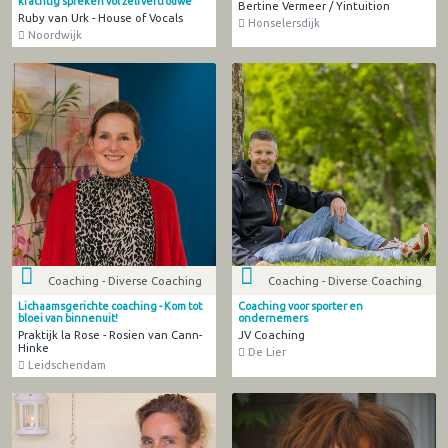
krachtig spreken vol zelfvertrouwe
Bertine Vermeer / Yintuition
Ruby van Urk - House of Vocals
Honselersdijk
Noordwijk
Coaching - Diverse Coaching
Coaching - Diverse Coaching
Lichaamsgerichte coaching - Kom tot
Coaching voor sporter en
bloei van binnenuit!
ondernemers
Praktijk la Rose - Rosien van Cann-
JV Coaching
Hinke
De Lier
Leidschendam