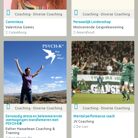
Coaching - Diverse Coaching
Coaching - Diverse Coaching
Correnteza
Persoonlijk Leiderschap
Valentina Gomes
Motiverende Gespreksvoering
Culemborg
Amersfoort
Coaching - Diverse Coaching
Coaching - Diverse Coaching
Eenvoudig stress en belemmerende
Mental performance coach
overtuigingen transformeren met
JV Coaching
PSYCH-K®
De Lier
Esther Hasselman Coaching &
Training
Den Hoorn ZH