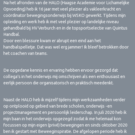
Na het afronden van de HALO (Haagse Academie voor Lichamelijke
Opvoeding) heb ik 16 jaar met veel plezier als vakleerkracht en
coördinator bewegingsonderwijs bij WSKO gewerkt. Tijdens mijn
opleiding en werk heb ik met veel plezier op landelijke niveau
gehandbald bij HV Verburch en in de topsportselectie van Quintus
Handbal.
Door een blessure kwam er abrupt een eind aan het
handbalspelletje. Dat was wel erg jammer! Ik bleef betrokken door
het coachen van teams.
De opgedane kennis en ervaring hebben ervoor gezorgd dat
collega’s in het onderwijs mij omschrijven als een enthousiast en
eerlijk persoon die organisatorisch en praktisch meedenkt.
Naast de HALO heb ik mijzelf tijdens mijn werkzaamheden verder
op ontplooid op gebied van brede scholen, onderwijs -en
projectmanagement en persoonlijk leiderschap. In juli 2020 heb ik
mijn baan in het onderwijs opgezegd zodat ik me helemaal kon
focussen op mijn eigen (privé) bewegingen en sinds oktober 2020
ben ik gestart met Beweeginspiratie. De afgelopen periode heb ik