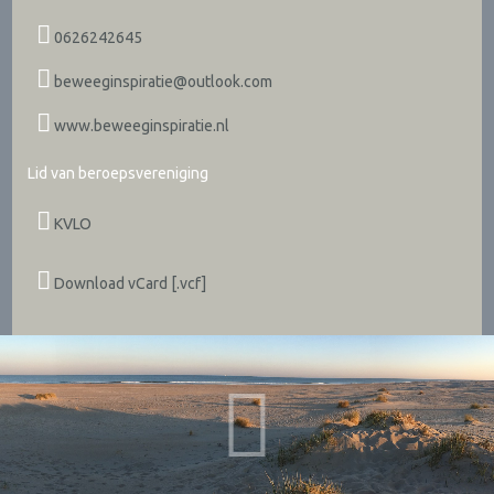
0626242645
beweeginspiratie@outlook.com
www.beweeginspiratie.nl
Lid van beroepsvereniging
KVLO
Download vCard [.vcf]