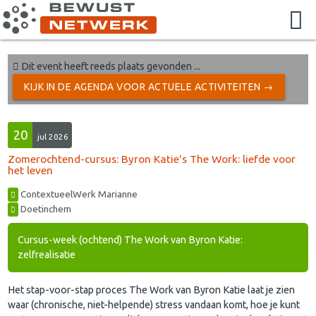
Dit event heeft reeds plaats gevonden ...
KIJK IN DE AGENDA VOOR ACTUELE ACTIVITEITEN →
20
jul 2026
Zomerochtend-cursus: Byron Katie's The Work: liefde voor
het leven
ContextueelWerk Marianne
Doetinchem
Cursus-week (ochtend) The Work van Byron Katie:
zelfrealisatie
Het stap-voor-stap proces The Work van Byron Katie laat je zien
waar (chronische, niet-helpende) stress vandaan komt, hoe je kunt