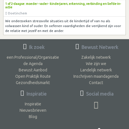
1 of 2-daagse: moeder - vader - kinderjaren; erkenning, verbinding en liefde-in-
actie
Doetinchem
We onderzoeken stressvolle situaties uit de kindertijd of van nu als
volwassen kind of ouder. En oefenen vaardigheden die verrijkend zijn voor
de relatie met jezelf en met de ander.
Ik zoek
Bewust Netwerk
een Professional/Organisatie
Zakelijk netwerk
de Agenda
Wie zijn we
Bewust Aanbod
Landelijk netwerk
Open Praktijk Route
Inschrijven maandagenda
Gezondheidsmarkt
Contact
Inspiratie
Social media
Inspiratie
Nieuwsbrieven
Blog