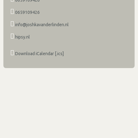
0659109426
info@joshkavanderlinden.nl
hipsy.nl
Download iCalendar [.ics]