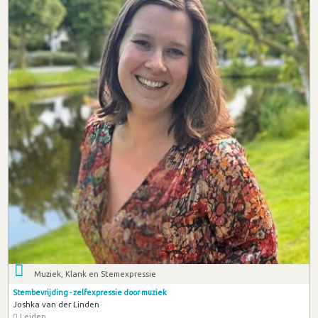
Muziek, Klank en Stemexpressie
Stembevrijding - zelfexpressie door muziek
Joshka van der Linden
Leiden