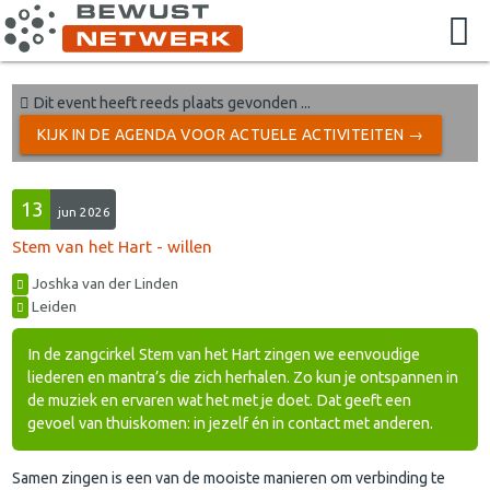
Dit event heeft reeds plaats gevonden ...
KIJK IN DE AGENDA VOOR ACTUELE ACTIVITEITEN →
13
jun 2026
Stem van het Hart - willen
Joshka van der Linden
Leiden
In de zangcirkel Stem van het Hart zingen we eenvoudige
liederen en mantra’s die zich herhalen. Zo kun je ontspannen in
de muziek en ervaren wat het met je doet. Dat geeft een
gevoel van thuiskomen: in jezelf én in contact met anderen.
Samen zingen is een van de mooiste manieren om verbinding te