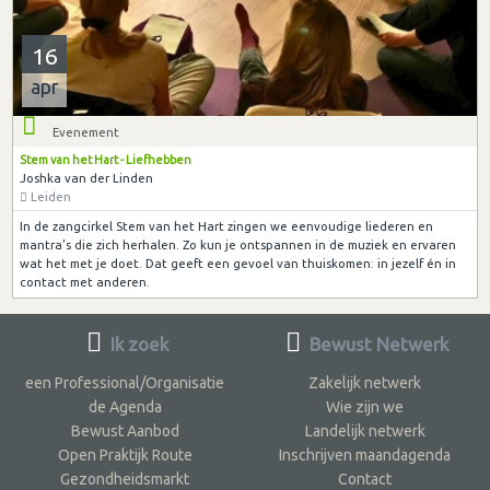
16
apr
Evenement
Stem van het Hart - Liefhebben
Joshka van der Linden
Leiden
In de zangcirkel Stem van het Hart zingen we eenvoudige liederen en
mantra’s die zich herhalen. Zo kun je ontspannen in de muziek en ervaren
wat het met je doet. Dat geeft een gevoel van thuiskomen: in jezelf én in
contact met anderen.
Ik zoek
Bewust Netwerk
een Professional/Organisatie
Zakelijk netwerk
de Agenda
Wie zijn we
Bewust Aanbod
Landelijk netwerk
Open Praktijk Route
Inschrijven maandagenda
Gezondheidsmarkt
Contact