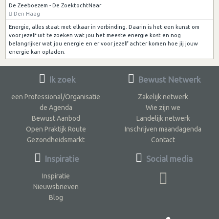
De Zeeboezem - De ZoektochtNaar
Den Haag
Energie, alles staat met elkaar in verbinding. Daarin is het een kunst om
voor jezelf uit te zoeken wat jou het meeste energie kost en nog
belangrijker wat jou energie en er voor jezelf achter komen hoe jij jouw
energie kan opladen.
Ik zoek
Bewust Netwerk
een Professional/Organisatie
Zakelijk netwerk
de Agenda
Wie zijn we
Bewust Aanbod
Landelijk netwerk
Open Praktijk Route
Inschrijven maandagenda
Gezondheidsmarkt
Contact
Inspiratie
Social media
Inspiratie
Nieuwsbrieven
Blog