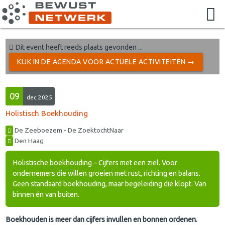
Dit event heeft reeds plaats gevonden ...
KIJK IN DE AGENDA VOOR ACTUELE ACTIVITEITEN →
09
dec 2025
Holistisch Boekhouding
De Zeeboezem - De ZoektochtNaar
Den Haag
Holistische boekhouding – Cijfers met een ziel. Voor
ondernemers die willen groeien met rust, richting en balans.
Geen standaard boekhouding, maar begeleiding die klopt. Van
binnen én van buiten.
Boekhouden is meer dan cijfers invullen en bonnen ordenen.