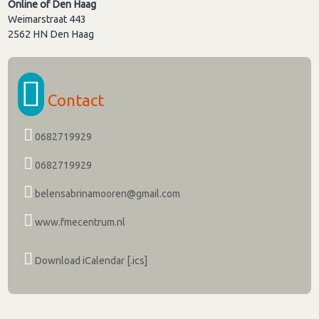
Online of Den Haag
Weimarstraat 443
2562 HN
Den Haag
Contact
0682719929
0682719929
belensabrinamooren@gmail.com
www.fmecentrum.nl
Download iCalendar [.ics]